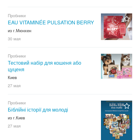
Пробники
EAU VITAMINÉE PULSATION BERRY
из г.Мюнхен
30 мая
Пробники
Тестовий набір для кошеня або
цуценя
Киев
27 мая
Пробники
Біблійні історії для молоді
из г.Киев
27 мая