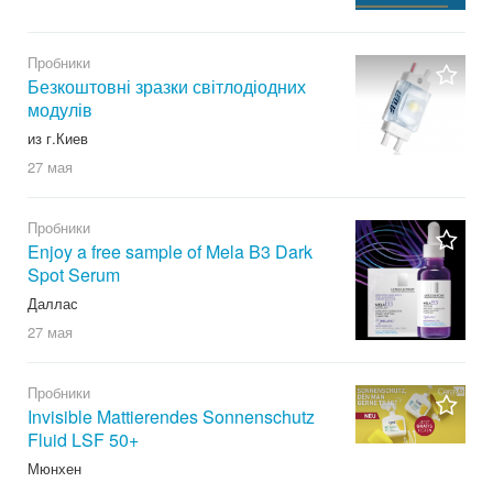
Пробники
Безкоштовні зразки світлодіодних
модулів
из г.Киев
27 мая
Пробники
Enjoy a free sample of Mela B3 Dark
Spot Serum
Даллас
27 мая
Пробники
Invisible Mattierendes Sonnenschutz
Fluid LSF 50+
Мюнхен