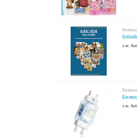
Безкош
Біблій
з м. Ки
Безкош
Безкош
з м. Ки