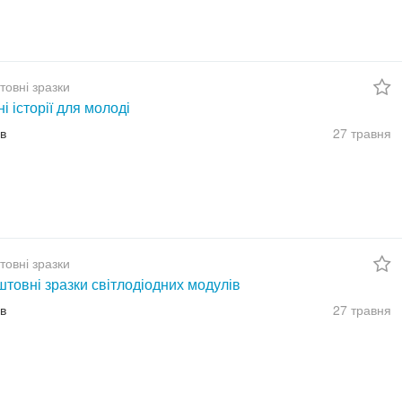
товні зразки
ні історії для молоді
їв
27 травня
товні зразки
товні зразки світлодіодних модулів
їв
27 травня