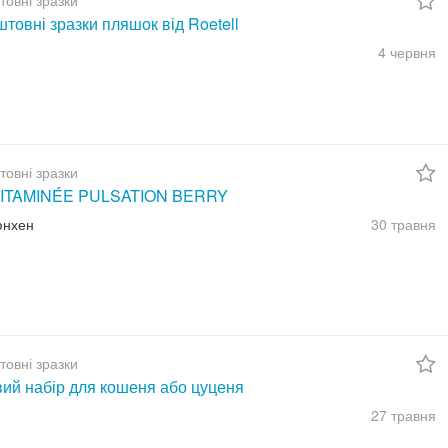
товні зразки
товні зразки пляшок від Roetell
4 червня
товні зразки
ITAMINÉE PULSATION BERRY
юнхен
30 травня
товні зразки
вий набір для кошеня або цуценя
27 травня