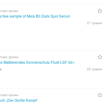
товні зразки
a free sample of Mela B3 Dark Spot Serum
27 травня
товні зразки
ble Mattierendes Sonnenschutz Fluid LSF 50+
н
23 травня
товні зразки
uch „Der Große Kampf“