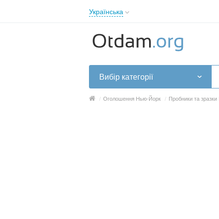
Українська
English
Русский
Українська
Вибір категорії
/
Оголошення Нью-Йорк
/
Пробники та зразки