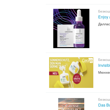
Безкош
Enjoy 
Даллас
Безкош
Invisi
Мюнхе
Безкош
Das B