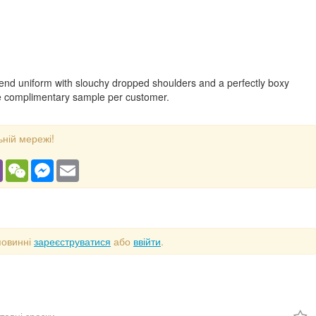
end uniform with slouchy dropped shoulders and a perfectly boxy
 one complimentary sample per customer.
ьній мережі!
gram
Viber
WeChat
Messenger
Email
повинні
зареєструватися
або
ввійти
.