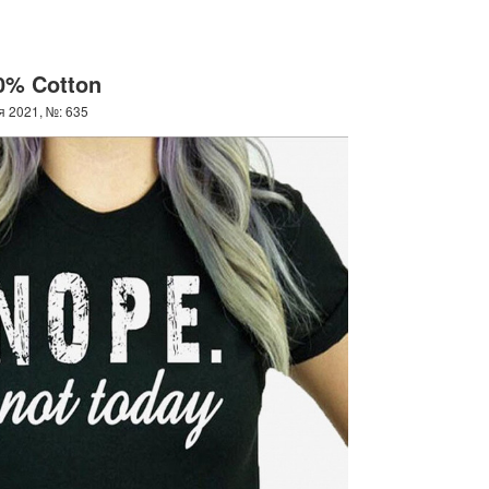
00% Cotton
я 2021, №: 635