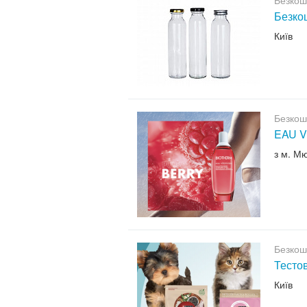
Безкош
Безкош
Київ
Безкош
EAU V
з м. М
Безкош
Тесто
Київ