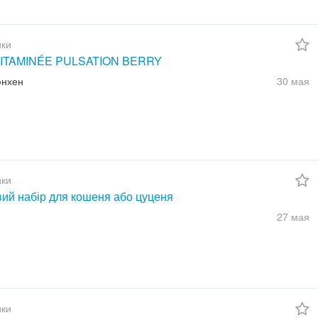
ки
ITAMINÉE PULSATION BERRY
юнхен
30 мая
ки
вий набір для кошеня або цуценя
27 мая
ки