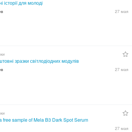
ні історії для молоді
ев
27 мая
ки
товні зразки світлодіодних модулів
ев
27 мая
ки
a free sample of Mela B3 Dark Spot Serum
27 мая