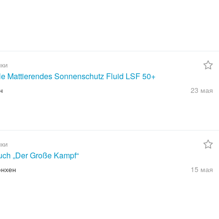
ки
ble Mattierendes Sonnenschutz Fluid LSF 50+
н
23 мая
ки
uch „Der Große Kampf“
юнхен
15 мая