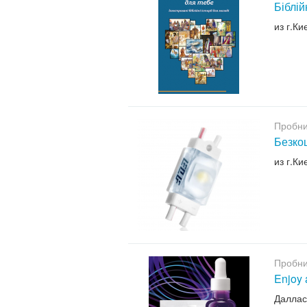
Біблій
из г.Ки
Пробни
Безкош
из г.Ки
Пробни
Enjoy 
Даллас