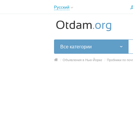
Русский
Д
English
Русский
Українська
Все категории
/
Объявления в Нью-Йорке
/
Пробники по поч