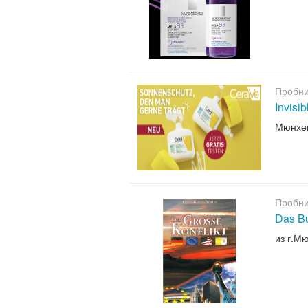
Пробни
Invisi
Мюнхе
Пробни
Das B
из г.М