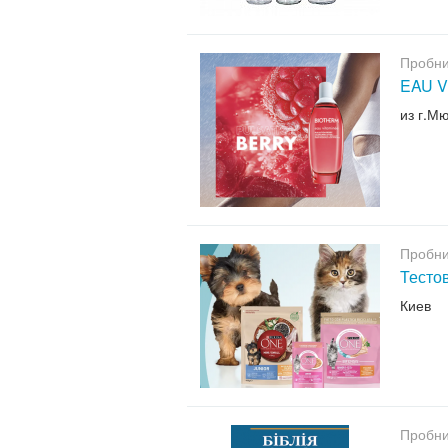
Пробни
EAU V
из г.М
Пробни
Тесто
Киев
Пробни