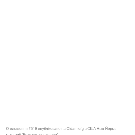
Оголошення #519 опубліковано на Otdam.org в США Нью-Йорк в
категорії "Безкоштовні зразки".