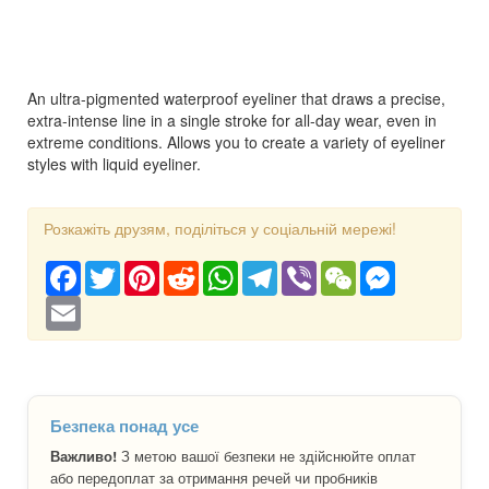
An ultra-pigmented waterproof eyeliner that draws a precise,
extra-intense line in a single stroke for all-day wear, even in
extreme conditions. Allows you to create a variety of eyeliner
styles with liquid eyeliner.
Розкажіть друзям, поділіться у соціальній мережі!
Facebook
Twitter
Pinterest
Reddit
WhatsApp
Telegram
Viber
WeChat
Messenger
Email
Безпека понад усе
Важливо!
З метою вашої безпеки не здійснюйте оплат
або передоплат за отримання речей чи пробників