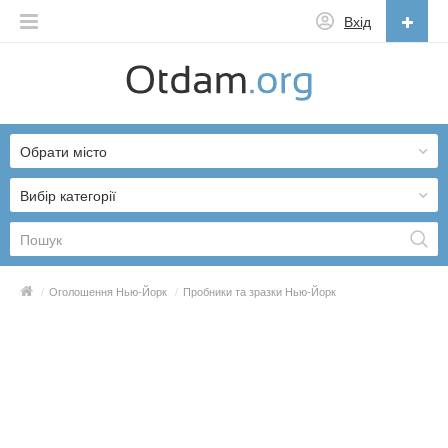
Вхід
Українська
English
Обрати місто
Русский
Українська
Вибір категорії
/
Оголошення Нью-Йорк
/
Пробники та зразки Нью-Йорк