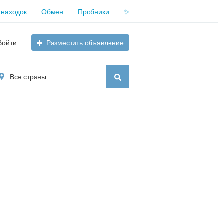
 находок
Обмен
Пробники
✨
Войти
Разместить объявление
Все страны