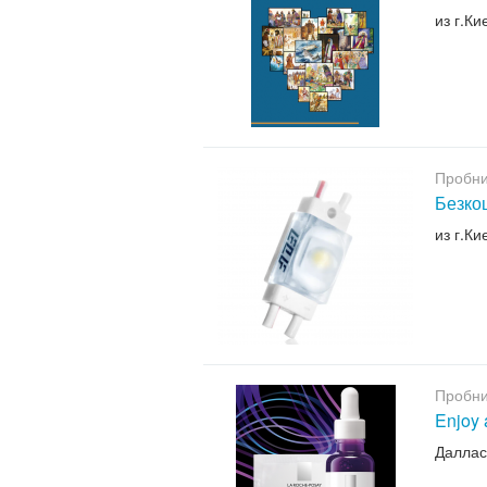
из г.Ки
Пробни
Безкош
из г.Ки
Пробни
Enjoy 
Даллас