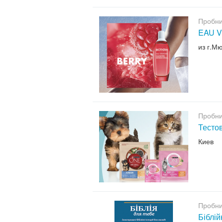
Пробни
EAU V
из г.М
Пробни
Тесто
Киев
Пробни
Біблій