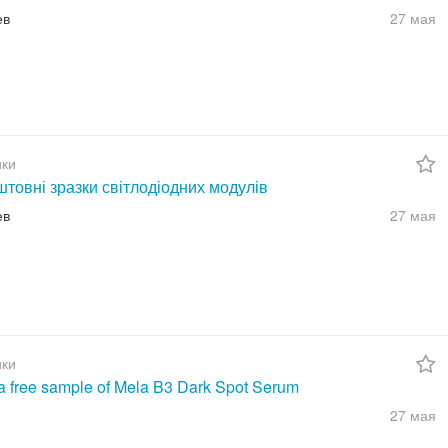
ев
27 мая
ки
товні зразки світлодіодних модулів
ев
27 мая
ки
a free sample of Mela B3 Dark Spot Serum
27 мая