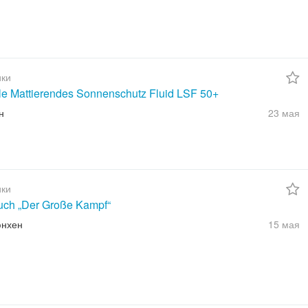
ки
ble Mattierendes Sonnenschutz Fluid LSF 50+
н
23 мая
ки
uch „Der Große Kampf“
юнхен
15 мая