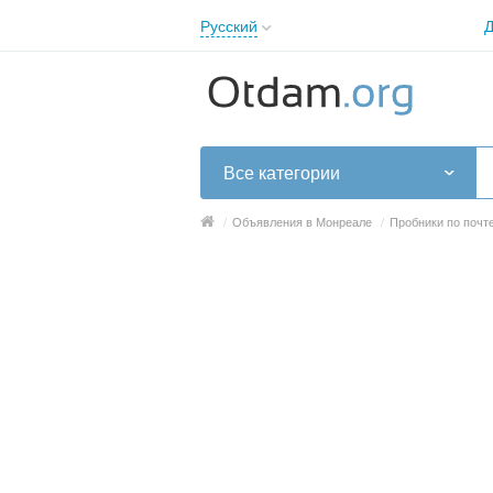
Русский
Д
English
Русский
Українська
Все категории
/
Объявления в Монреале
/
Пробники по почт