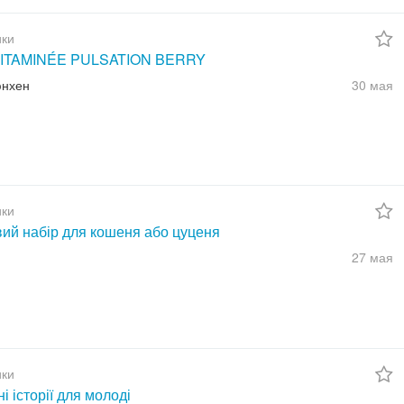
ки
ITAMINÉE PULSATION BERRY
юнхен
30 мая
ки
вий набір для кошеня або цуценя
27 мая
ки
ні історії для молоді