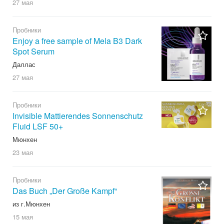
27 мая
Пробники
Enjoy a free sample of Mela B3 Dark
Spot Serum
Даллас
27 мая
Пробники
Invisible Mattierendes Sonnenschutz
Fluid LSF 50+
Мюнхен
23 мая
Пробники
Das Buch „Der Große Kampf“
из г.Мюнхен
15 мая