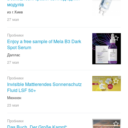
модулів
из г.Киев
27 мая
Пробники
Enjoy a free sample of Mela B3 Dark
Spot Serum
Даллас
27 мая
Пробники
Invisible Mattierendes Sonnenschutz
Fluid LSF 50+
Мюнхен
23 мая
Пробники
Das Buch „Der Große Kampf“