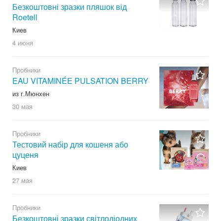
Безкоштовні зразки пляшок від
Roetell
Киев
4 июня
Пробники
EAU VITAMINÉE PULSATION BERRY
из г.Мюнхен
30 мая
Пробники
Тестовий набір для кошеня або
цуценя
Киев
27 мая
Пробники
Безкоштовні зразки світлодіодних