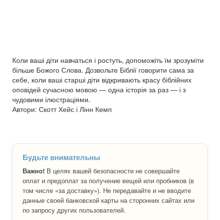
Коли ваші діти навчаться і ростуть, допоможіть їм зрозуміти
більше Божого Слова. Дозвольте Біблії говорити сама за
себе, коли ваші старші діти відкривають красу біблійних
оповідей сучасною мовою — одна історія за раз — і з
чудовими ілюстраціями.
Автори: Скотт Хейс і Лінн Кемп
Будьте внимательны
Важно!
В целях вашей безопасности не совершайте
оплат и предоплат за получение вещей или пробников (в
том числе «за доставку»). Не передавайте и не вводите
данные своей банковской карты на сторонних сайтах или
по запросу других пользователей.