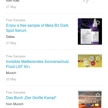
from Kiev
27 May
Free Samples
Enjoy a free sample of Mela B3 Dark
Spot Serum
Dallas
27 May
Free Samples
Invisible Mattierendes Sonnenschutz
Fluid LSF 50+
Munich
23 May
Free Samples
Das Buch „Der Große Kampf“
from Munich