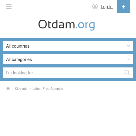
Log in
English
English
All countries
Русский
Українська
All categories
/
Kiev ads
/
Latest Free Samples