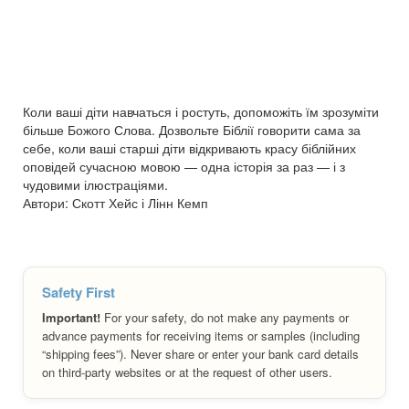
Коли ваші діти навчаться і ростуть, допоможіть їм зрозуміти
більше Божого Слова. Дозвольте Біблії говорити сама за
себе, коли ваші старші діти відкривають красу біблійних
оповідей сучасною мовою — одна історія за раз — і з
чудовими ілюстраціями.
Автори: Скотт Хейс і Лінн Кемп
Safety First
Important!
For your safety, do not make any payments or
advance payments for receiving items or samples (including
“shipping fees”). Never share or enter your bank card details
on third-party websites or at the request of other users.