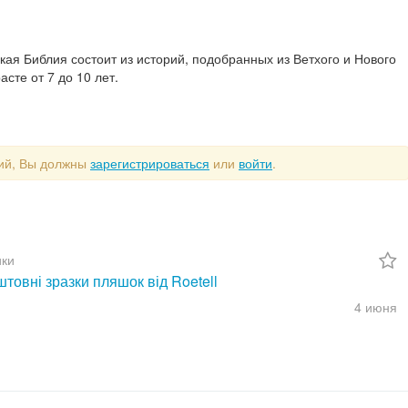
ая Библия состоит из историй, подобранных из Ветхого и Нового
сте от 7 до 10 лет.
рий, Вы должны
зарегистрироваться
или
войти
.
ки
товні зразки пляшок від Roetell
4 июня