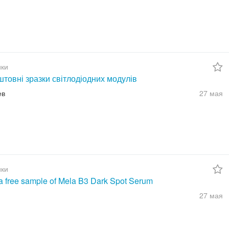
ки
товні зразки світлодіодних модулів
ев
27 мая
ки
a free sample of Mela B3 Dark Spot Serum
27 мая