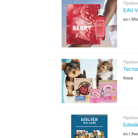
Пробни
EAU V
из г.М
Пробни
Тесто
Киев
Пробни
Біблій
из г.Ки