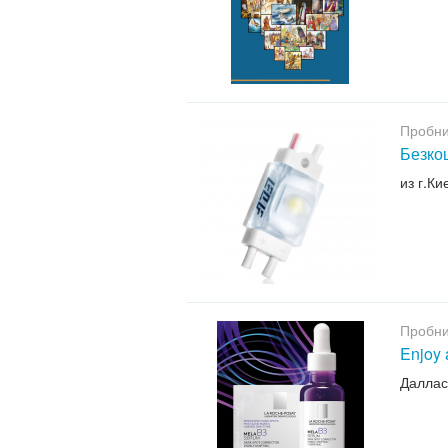
Пробни
Безкош
из г.Ки
Пробни
Enjoy 
Даллас