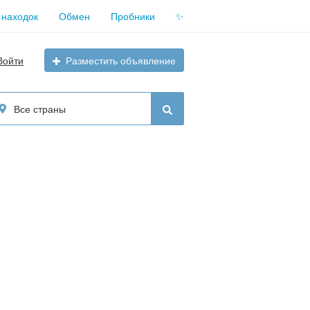
 находок
Обмен
Пробники
✨
Войти
Разместить объявление
Все страны