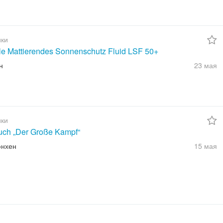
ки
ble Mattierendes Sonnenschutz Fluid LSF 50+
н
23 мая
ки
uch „Der Große Kampf“
юнхен
15 мая