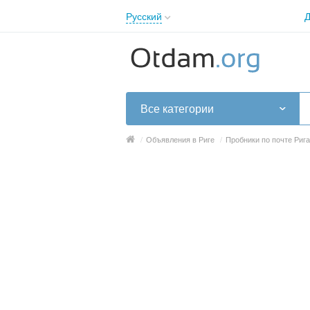
Русский
Д
English
Русский
Українська
Все категории
/
Объявления в Риге
/
Пробники по почте Рига