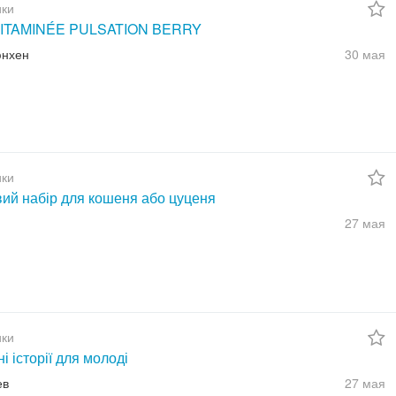
ки
ITAMINÉE PULSATION BERRY
юнхен
30 мая
ки
вий набір для кошеня або цуценя
27 мая
ки
ні історії для молоді
ев
27 мая