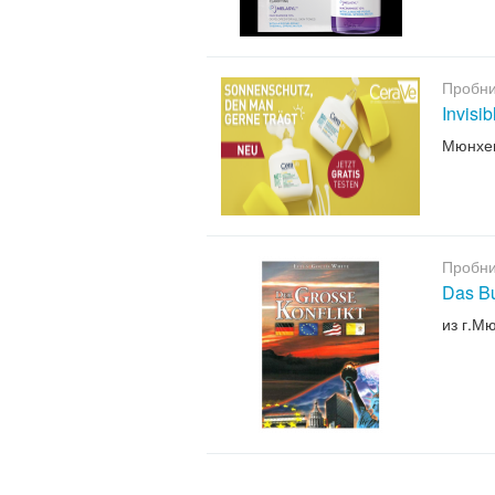
Пробни
Invisi
Мюнхе
Пробни
Das B
из г.М