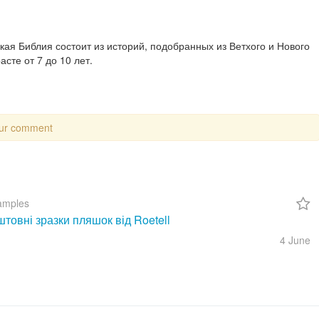
ая Библия состоит из историй, подобранных из Ветхого и Нового
сте от 7 до 10 лет.
our comment
amples
товні зразки пляшок від Roetell
4 June