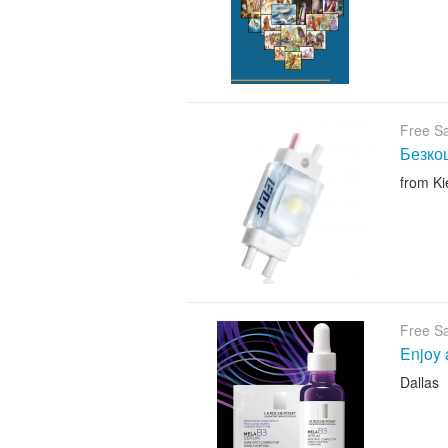
Free S
Безкош
from Ki
Free S
Enjoy 
Dallas