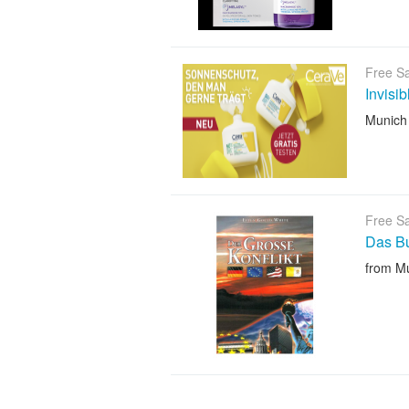
Free S
Invisi
Munich
Free S
Das B
from M