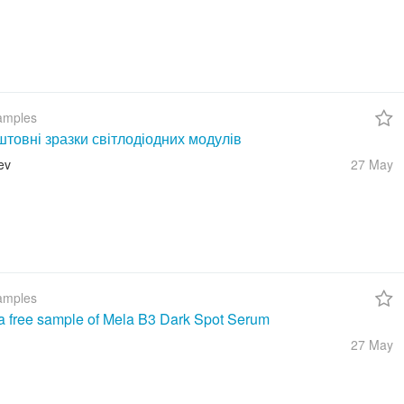
amples
товні зразки світлодіодних модулів
ev
27 May
amples
a free sample of Mela B3 Dark Spot Serum
27 May