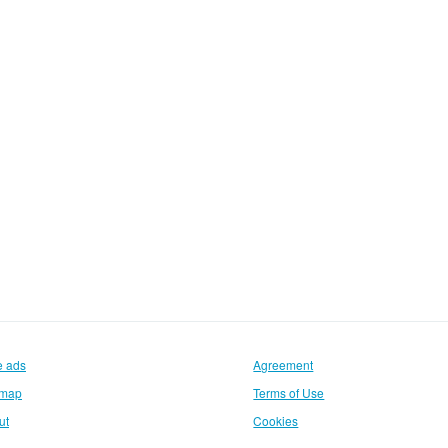
e ads
Agreement
emap
Terms of Use
ut
Cookies