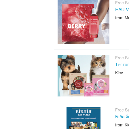
Free S
EAU V
from M
Free S
Тесто
Kiev
Free S
Біблій
from Ki