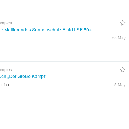
amples
ble Mattierendes Sonnenschutz Fluid LSF 50+
23 May
amples
uch „Der Große Kampf“
unich
15 May