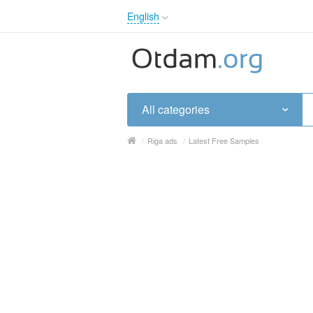
English
English
Русский
Українська
All categories
/
Riga ads
/
Latest Free Samples