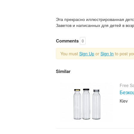
Эта прекрасно иллюстрированная детск
Заветов и написанных для детей в возра
Comments
0
You must
Sign Up
or
Sign In
to post y
Similar
Free S
Безкош
Kiev