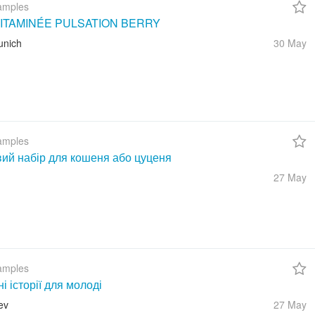
amples
ITAMINÉE PULSATION BERRY
unich
30 May
amples
вий набір для кошеня або цуценя
27 May
amples
ні історії для молоді
ev
27 May