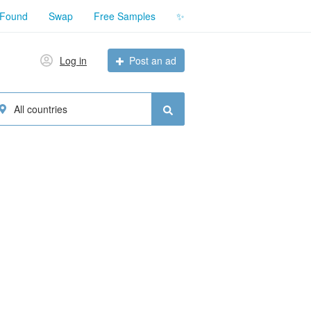
 Found
Swap
Free Samples
✨
Log in
Post an ad
All countries