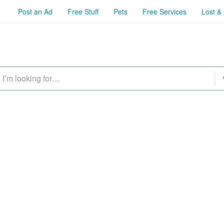
Post an Ad
Free Stuff
Pets
Free Services
Lost &