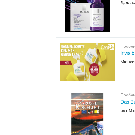
Даллас
Пробни
Invisi
Мюнхе
Пробни
Das B
из г.М