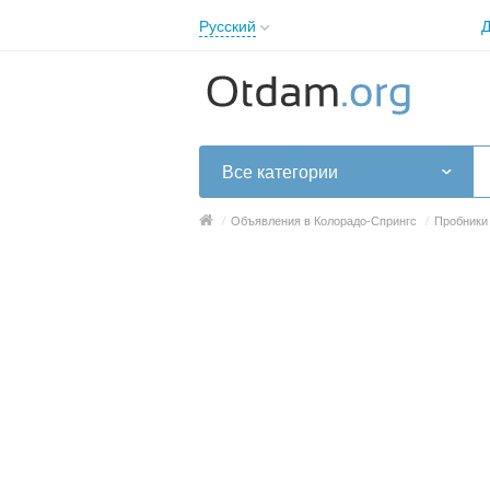
Русский
Д
English
Русский
Українська
Все категории
/
Объявления в Колорадо-Спрингс
/
Пробники