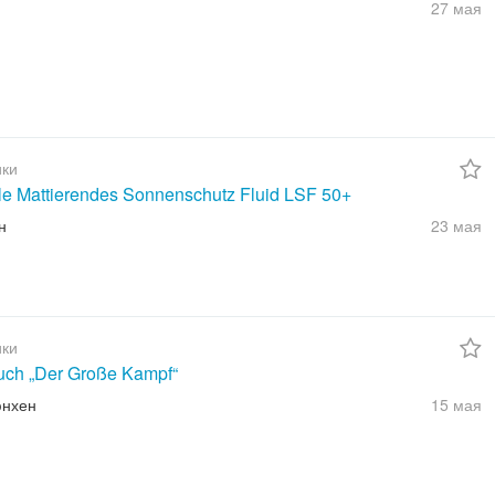
27 мая
ки
ble Mattierendes Sonnenschutz Fluid LSF 50+
н
23 мая
ки
uch „Der Große Kampf“
юнхен
15 мая