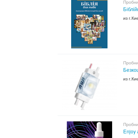
Пробни
Біблій
из г.Ки
Пробни
Безкош
из г.Ки
Пробни
Enjoy 