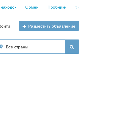
 находок
Обмен
Пробники
✨
Войти
Разместить объявление
Все страны