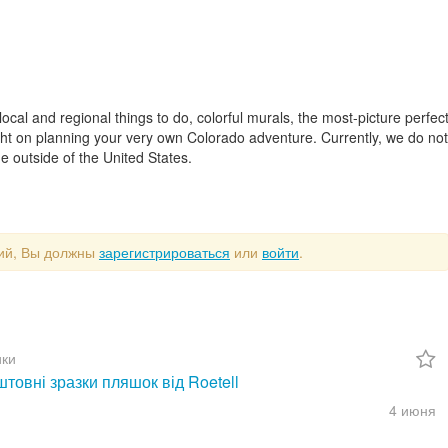
ocal and regional things to do, colorful murals, the most-picture perfec
sight on planning your very own Colorado adventure. Currently, we do not
e outside of the United States.
рий, Вы должны
зарегистрироваться
или
войти
.
ки
товні зразки пляшок від Roetell
4 июня