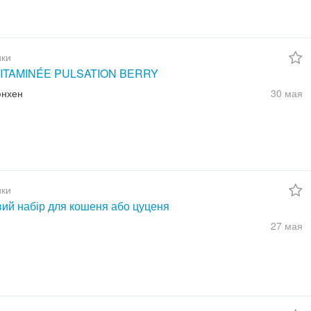
ки
ITAMINÉE PULSATION BERRY
юнхен
30 мая
ки
вий набір для кошеня або цуценя
27 мая