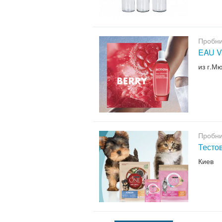
Пробни
EAU V
из г.М
Пробни
Тесто
Киев