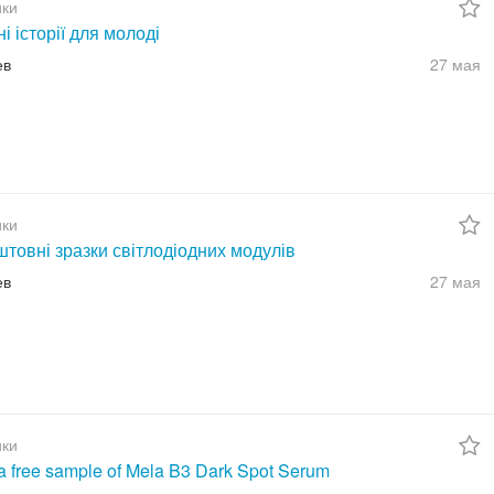
ки
ні історії для молоді
ев
27 мая
ки
товні зразки світлодіодних модулів
ев
27 мая
ки
a free sample of Mela B3 Dark Spot Serum