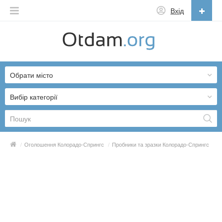
Вхід
Українська
English
Обрати місто
Русский
Українська
Вибір категорії
/
Оголошення Колорадо-Спрингс
/
Пробники та зразки Колорадо-Спрингс