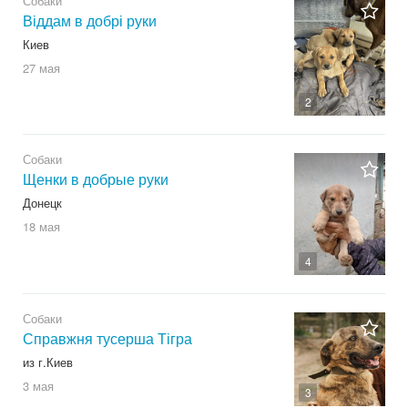
Собаки
Віддам в добрі руки
Киев
27 мая
2
Собаки
Щенки в добрые руки
Донецк
18 мая
4
Собаки
Справжня тусерша Тігра
из г.Киев
3 мая
3