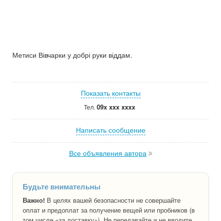
Метиси Вівчарки у добрі руки віддам.
Показать контакты
09x xxx xxxx
Тел.
Написать сообщение
Все объявления автора
Будьте внимательны
Важно!
В целях вашей безопасности не совершайте
оплат и предоплат за получение вещей или пробников (в
том числе «за доставку»). Не передавайте и не вводите