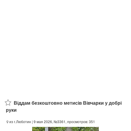
Віддам безкоштовно метисів Вівчарки у добрі
руки
из г.Люботин
| 9 мая 2026, №3361, просмотров: 351