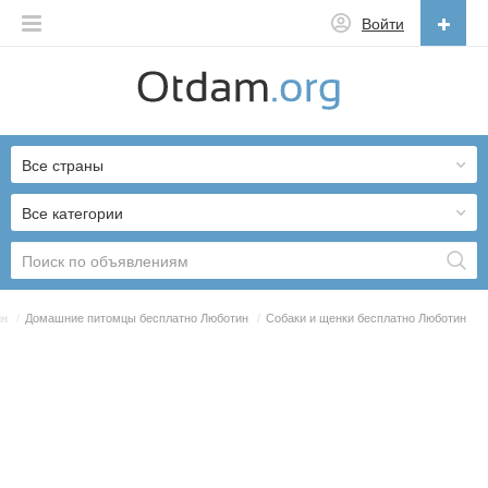
Войти
Русский
English
Все страны
Русский
Українська
Все категории
ин
/
Домашние питомцы бесплатно Люботин
/
Собаки и щенки бесплатно Люботин