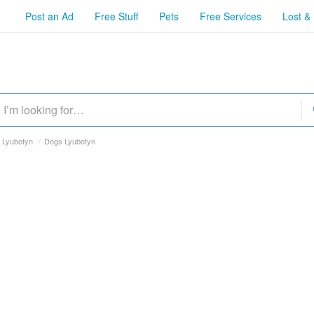
Post an Ad
Free Stuff
Pets
Free Services
Lost &
t Lyubotyn
/
Dogs Lyubotyn