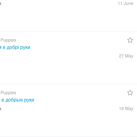
k
11 June
 Puppies
 в добрі руки
27 May
 Puppies
 в добрые руки
k
18 May