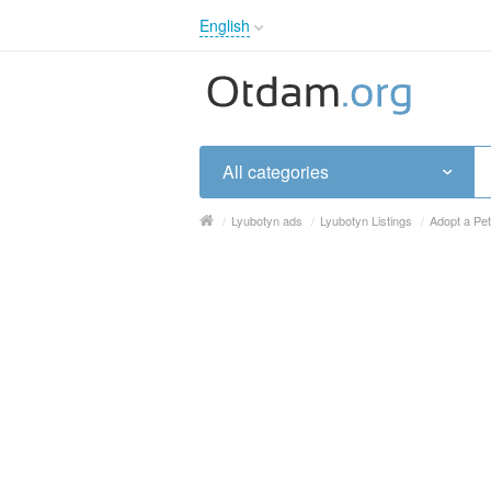
English
English
Русский
Українська
All categories
/
Lyubotyn ads
/
Lyubotyn Listings
/
Adopt a Pe