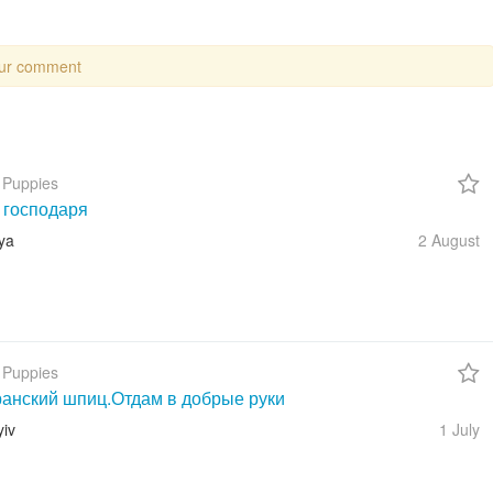
our comment
 Puppies
 господаря
ya
2 August
 Puppies
анский шпиц.Отдам в добрые руки
yiv
1 July