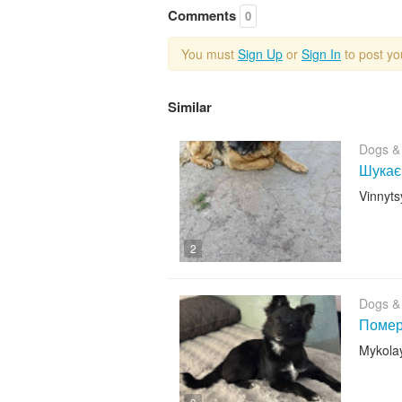
Comments
0
You must
Sign Up
or
Sign In
to post y
Similar
Dogs &
Шукає
Vinnyts
2
Dogs &
Помер
Mykola