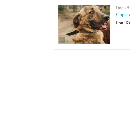
Dogs &
Справ
from Ki
3