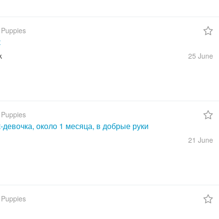
 Puppies
к
k
25 June
 Puppies
девочка, около 1 месяца, в добрые руки
21 June
 Puppies
и