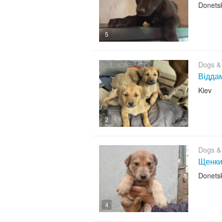
Donets
5
Dogs &
Віддам
Kiev
2
Dogs &
Щенки
Donets
4