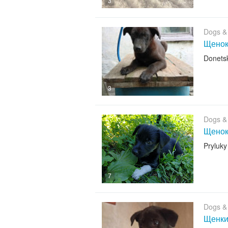
3
Dogs &
Щено
Donets
3
Dogs &
Щенок-
Pryluky
7
Dogs &
Щенк