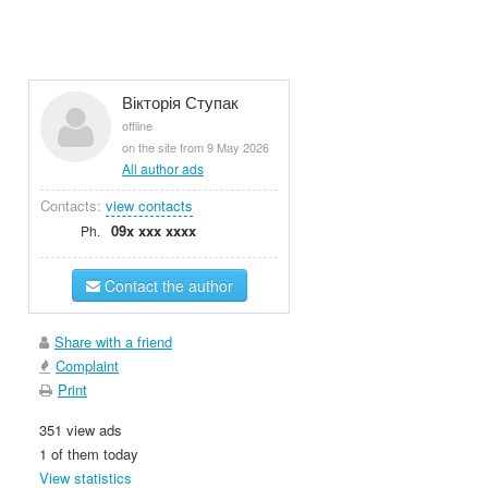
Вікторія Ступак
offline
on the site from 9 May 2026
All author ads
Contacts:
view contacts
09x xxx xxxx
Ph.
Contact the author
Share with a friend
Complaint
Print
351 view ads
1 of them today
View statistics