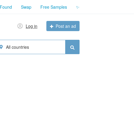
 Found
Swap
Free Samples
✨
Log in
Post an ad
All countries