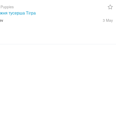
 Puppies
жня тусерша Тігра
ev
3 May