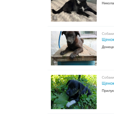
Никола
3
Собаки
Щено
Донецк
3
Собаки
Щенок-
Прилук
7