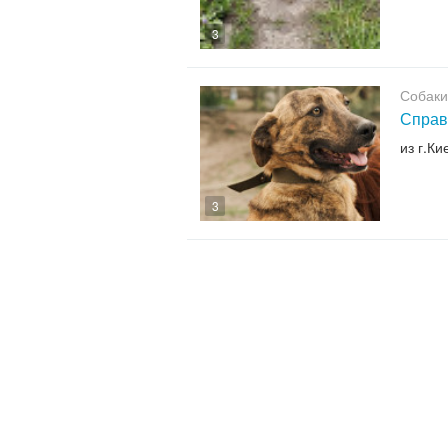
3
Собаки
Справ
из г.Ки
3