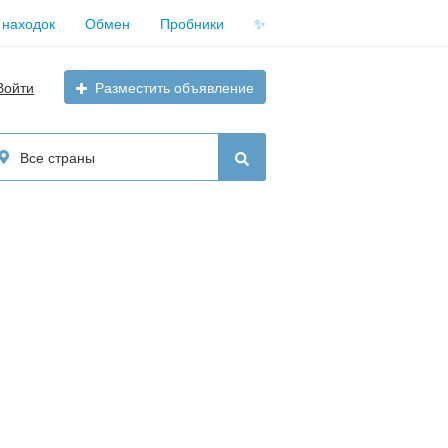
 находок
Обмен
Пробники
✨
Войти
Разместить объявление
Все страны