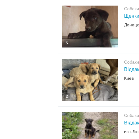
Собаки
Щенк
Донецк
5
Собаки
Віддам
Киев
2
Собаки
Віддам
из г.Л