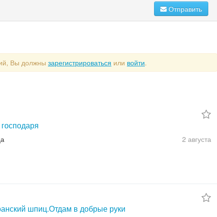
Отправить
рий, Вы должны
зарегистрироваться
или
войти
.
 господаря
ца
2 августа
анский шпиц.Отдам в добрые руки