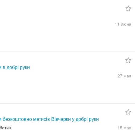
и
11 июня
 в добрі руки
27 мая
 безкоштовно метисів Вівчарки у добрі руки
юботин
15 мая