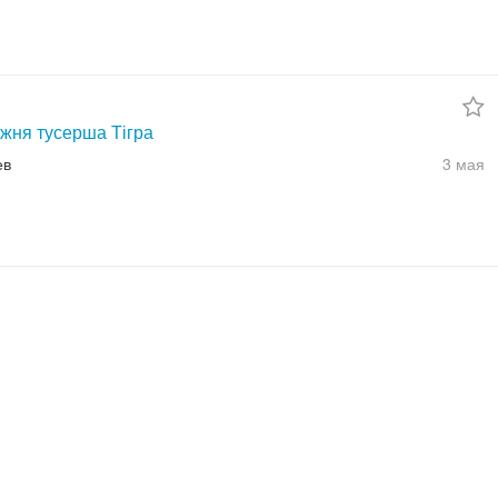
жня тусерша Тігра
ев
3 мая