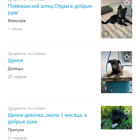
Померанский шпиц.Отдам в добрые
руки
Миколаїв
1 липня
3
Цуценята та собаки
Щенок
Донецьк
25 червня
3
Цуценята та собаки
Щенок-девочка, около 1 месяца, в
добрые руки
7
Прилуки
21 червня