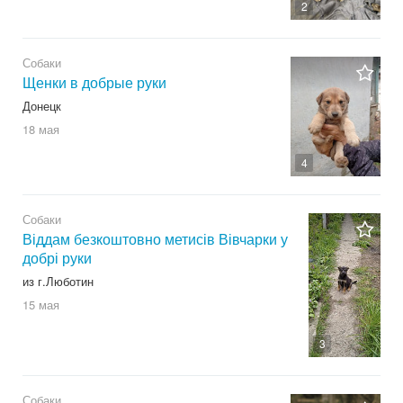
2
Собаки
Щенки в добрые руки
Донецк
18 мая
4
Собаки
Віддам безкоштовно метисів Вівчарки у
добрі руки
из г.Люботин
15 мая
3
Собаки