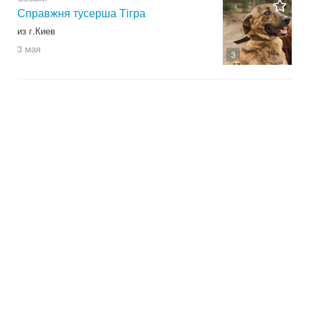
Справжня тусерша Тігра
из г.Киев
3 мая
3