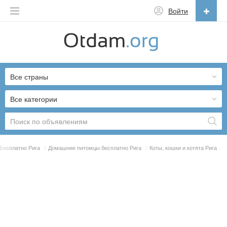
Войти
Русский
English
Все страны
Русский
Українська
Все категории
Бесплатно Рига
/
Домашние питомцы бесплатно Рига
/
Коты, кошки и котята Рига