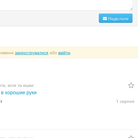
Надіслати
повинні
зареєструватися
або
ввійти
.
а, коти та кішки
 в хорошие руки
т
1 серпня