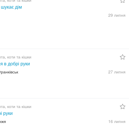
а, коти та кішки
 шукає дім
29 липня
а, коти та кішки
 в добрі руки
Франківськ
27 липня
а, коти та кішки
і руки
жжя
16 липня