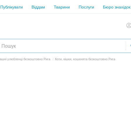
Публікувати
Віддам
Тварини
Послуги
Бюро знахідок
ашні улюбленці безкоштовно Рига
/
Коти, кішки, кошенята безкоштовно Рига