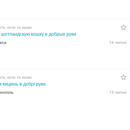
а, коти та кішки
 шотландскую кошку в добрые руки
деса
14 липня
а, коти та кішки
 кицюнь в добрі руки.
рнопіль
13 липня