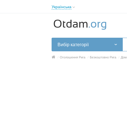
Українська
English
Русский
Українська
Вибір категорії
/
Оголошення Рига
/
Безкоштовно Рига
/
Дом