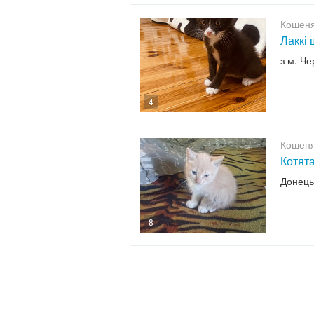
Кошенят
Лаккі 
з м. Че
4
Кошенят
Котят
Донець
8