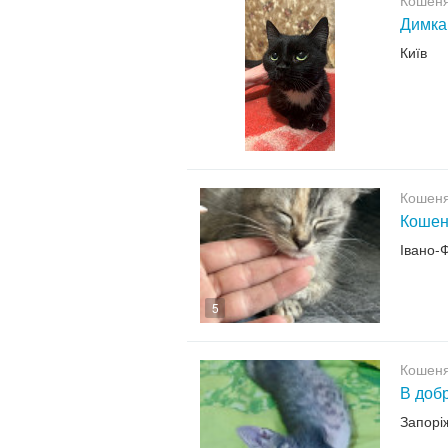
Кошенят
Димка
Київ
Кошенят
Кошеня
Івано-
5
Кошенят
В добр
Запорі