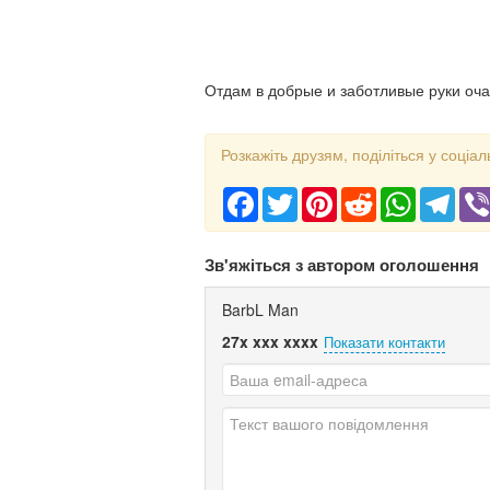
Отдам в добрые и заботливые руки оча
Розкажіть друзям, поділіться у соціал
Facebook
Twitter
Pinterest
Reddit
WhatsApp
Tele
Зв'яжіться з автором оголошення
BarbL Man
27x xxx xxxx
Показати контакти