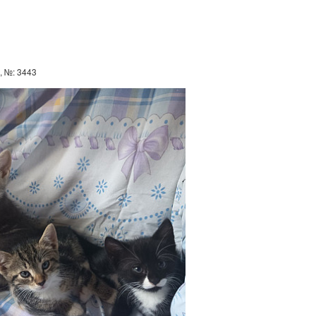
, №: 3443