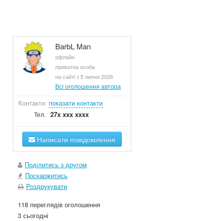
BarbL Man
офлайн
приватна особа
на сайті з 5 липня 2026
Всі оголошення автора
Контакти:
показати контакти
27x xxx xxxx
Тел.
Написати повідомлення
Поділитись з другом
Поскаржитись
Роздрукувати
118 переглядів оголошення
3 сьогодні