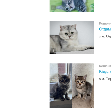
6
Кошенят
Отдам
з м. О
3
Кошенят
Віддам
з м. Те