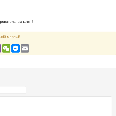
ровательных котят!
ьній мережі!
gram
Viber
WeChat
Messenger
Email