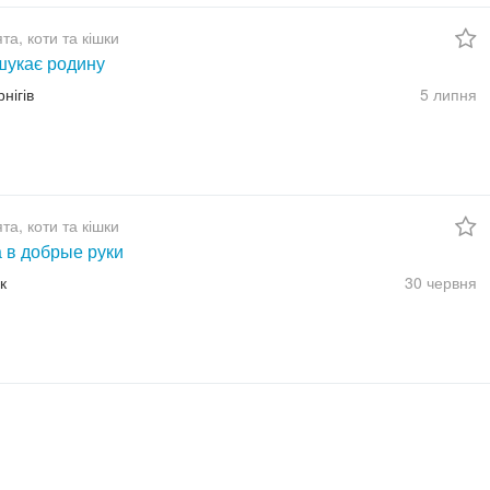
а, коти та кішки
шукає родину
рнігів
5 липня
а, коти та кішки
а в добрые руки
к
30 червня