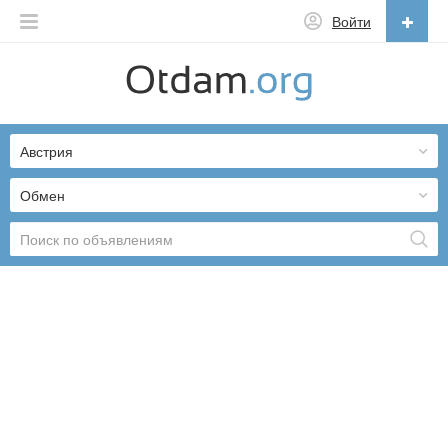
Войти
Русский
English
Австрия
Русский
Українська
Обмен