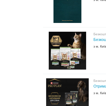
Безкошт
Безкош
з м. Киї
Безкошт
Отрима
з м. Киї