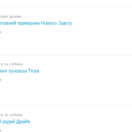
овні зразки
товний примірник Нового Завіту
в
а та собаки
ня тусерша Тігра
в
а та собаки
 рудий Драйв
в