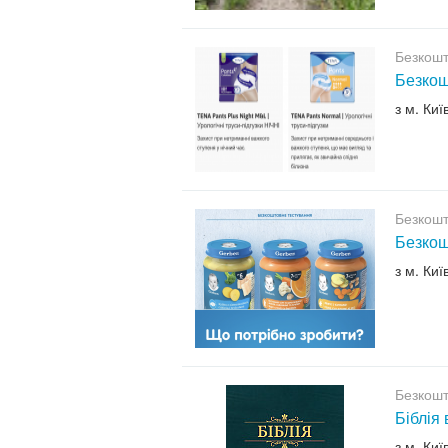
Безкошт
Безкош
з м. Киї
Безкошт
Безкош
з м. Киї
Безкошт
Біблія
з м. Киї