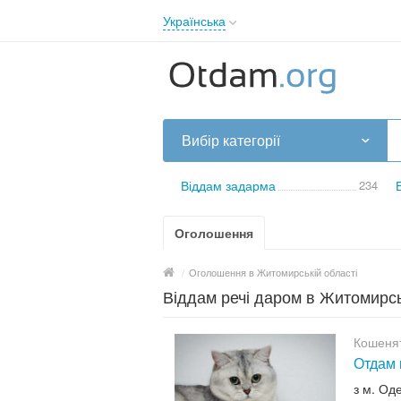
Українська
English
Русский
Українська
Вибір категорії
Віддам задарма
234
Оголошення
/
Оголошення в Житомирській області
Віддам речі даром в Житомирсь
Кошенят
Отдам 
з м. Од