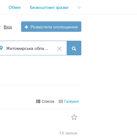
Обмін
Безкоштовні зразки
✨
Вхід
Розмістити оголошення
Житомирська область
Список
Галерея
14 липня