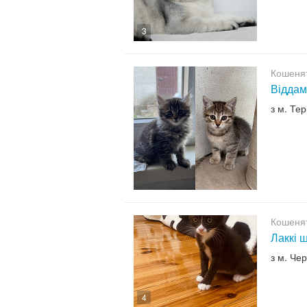
3
Кошенят
Віддам
з м. Те
Кошенят
Лаккі 
з м. Чер
4