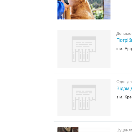
4
Допомо
Потріб
з м. Ар
Одяг дл
Відам д
з м. Кр
Цуценят