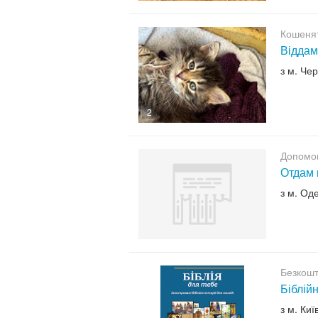
Кошенят
Віддам
з м. Че
2
Допомо
Отдам 
з м. Од
Безкошт
Біблійн
з м. Киї