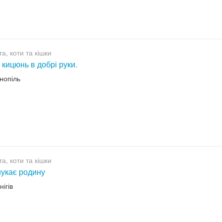
а, коти та кішки
 кицюнь в добрі руки.
рнопіль
а, коти та кішки
шукає родину
нігів