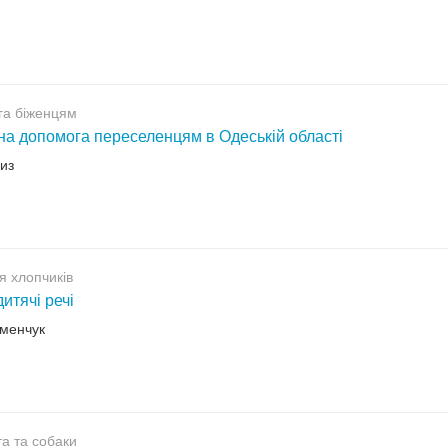
га біженцям
на допомога переселенцям в Одеській області
циз
я хлопчиків
итячі речі
еменчук
а та собаки