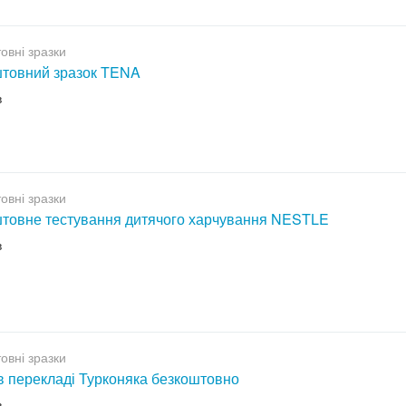
овні зразки
товний зразок TENA
в
овні зразки
товне тестування дитячого харчування NESTLE
в
овні зразки
 в перекладі Турконяка безкоштовно
в