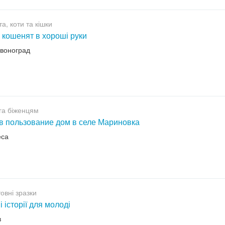
а, коти та кішки
 кошенят в хороші руки
рвоноград
га біженцям
в пользование дом в селе Мариновка
еса
овні зразки
і історії для молоді
в