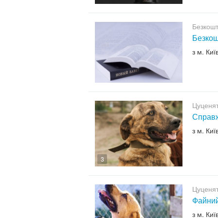
Безкошт
Безкош
з м. Киї
Цуценят
Справж
з м. Киї
3
Цуценят
Файний
з м. Киї