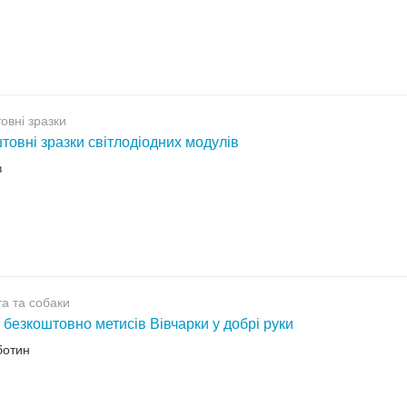
овні зразки
товні зразки світлодіодних модулів
в
а та собаки
 безкоштовно метисів Вівчарки у добрі руки
ботин