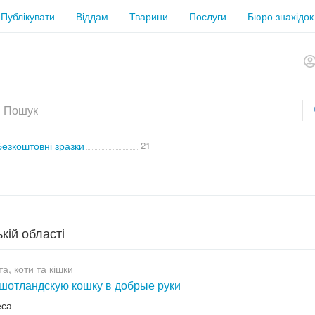
Публікувати
Віддам
Тварини
Послуги
Бюро знахідок
Безкоштовні зразки
21
кій області
а, коти та кішки
шотландскую кошку в добрые руки
еса