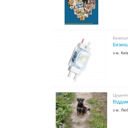
Безкошт
Безкош
з м. Киї
Цуценят
Віддам
з м. Лю
3