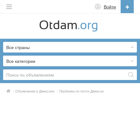
Войти
Русский
English
Все страны
Русский
Українська
Все категории
/
Объявления в Джексоне
/
Пробники по почте Джексон