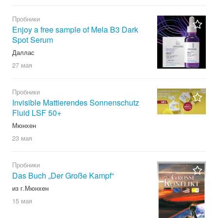
Пробники
Enjoy a free sample of Mela B3 Dark
Spot Serum
Даллас
27 мая
Пробники
Invisible Mattierendes Sonnenschutz
Fluid LSF 50+
Мюнхен
23 мая
Пробники
Das Buch „Der Große Kampf“
из г.Мюнхен
15 мая