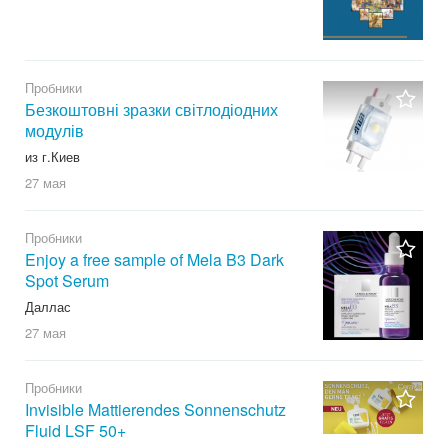
Пробники
Безкоштовні зразки світлодіодних
модулів
из г.Киев
27 мая
Пробники
Enjoy a free sample of Mela B3 Dark
Spot Serum
Даллас
27 мая
Пробники
Invisible Mattierendes Sonnenschutz
Fluid LSF 50+