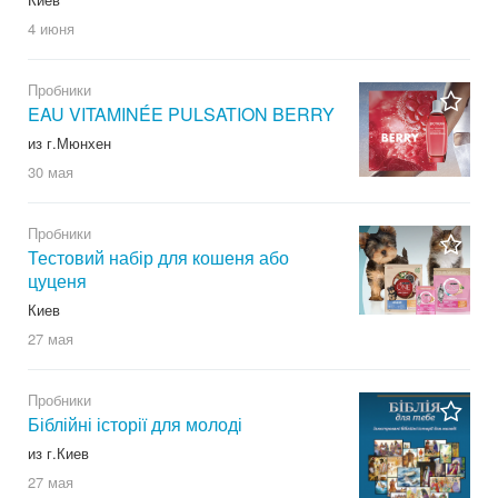
4 июня
Пробники
EAU VITAMINÉE PULSATION BERRY
из г.Мюнхен
30 мая
Пробники
Тестовий набір для кошеня або
цуценя
Киев
27 мая
Пробники
Біблійні історії для молоді
из г.Киев
27 мая