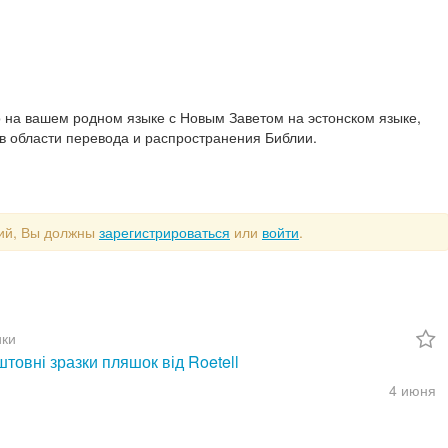
о на вашем родном языке с Новым Заветом на эстонском языке,
в области перевода и распространения Библии.
рий, Вы должны
зарегистрироваться
или
войти
.
ки
товні зразки пляшок від Roetell
4 июня