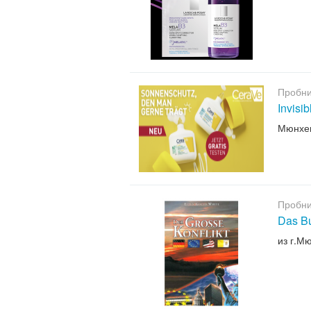
Пробни
Invisi
Мюнхе
Пробни
Das B
из г.М