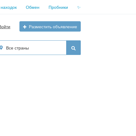
 находок
Обмен
Пробники
✨
Войти
Разместить объявление
Все страны