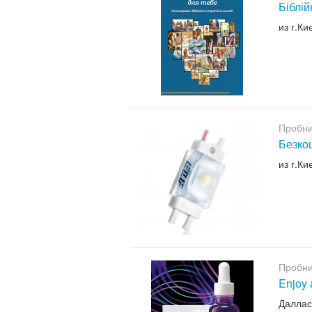
Біблій
из г.Ки
Пробни
Безкош
из г.Ки
Пробни
Enjoy 
Даллас