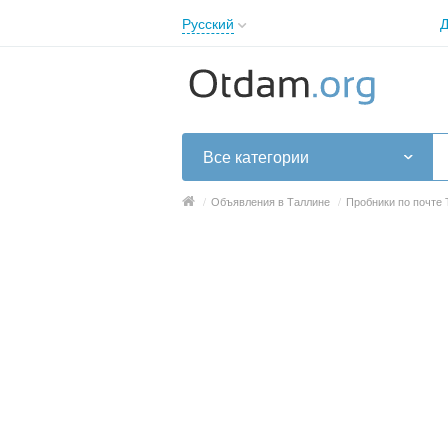
Русский
Д
English
Русский
Українська
Все категории
/
Объявления в Таллине
/
Пробники по почте 