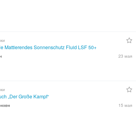
ки
ble Mattierendes Sonnenschutz Fluid LSF 50+
н
23 мая
ки
uch „Der Große Kampf“
юнхен
15 мая