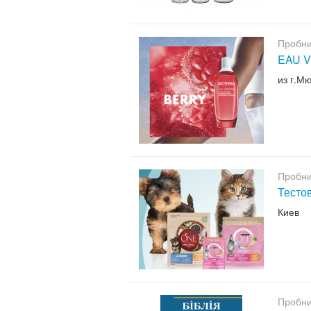
Пробни
EAU V
из г.М
Пробни
Тесто
Киев
Пробни