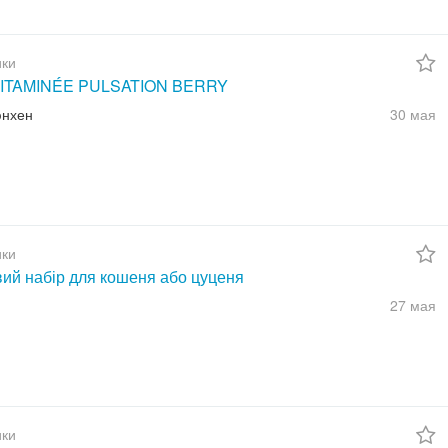
ки
ITAMINÉE PULSATION BERRY
юнхен
30 мая
ки
вий набір для кошеня або цуценя
27 мая
ки