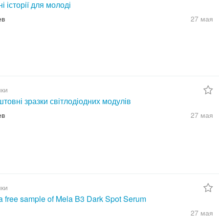
ні історії для молоді
ев
27 мая
ки
товні зразки світлодіодних модулів
ев
27 мая
ки
a free sample of Mela B3 Dark Spot Serum
27 мая