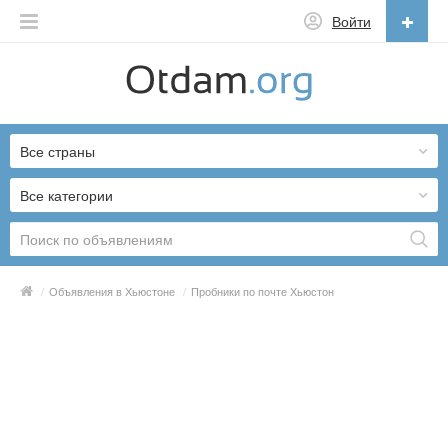
Войти
Русский
English
Все страны
Русский
Українська
Все категории
/
Объявления в Хьюстоне
/
Пробники по почте Хьюстон