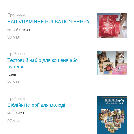
Пробники
EAU VITAMINÉE PULSATION BERRY
из г.Мюнхен
30 мая
Пробники
Тестовий набір для кошеня або
цуценя
Киев
27 мая
Пробники
Біблійні історії для молоді
из г.Киев
27 мая