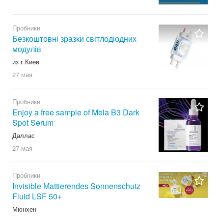
Пробники
Безкоштовні зразки світлодіодних
модулів
из г.Киев
27 мая
Пробники
Enjoy a free sample of Mela B3 Dark
Spot Serum
Даллас
27 мая
Пробники
Invisible Mattierendes Sonnenschutz
Fluid LSF 50+
Мюнхен