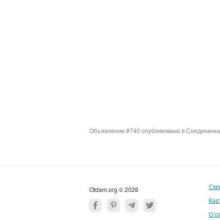
Объявление #740 опубликовано в Соединенны
Скр
Otdam.org © 2026
Кар
О c