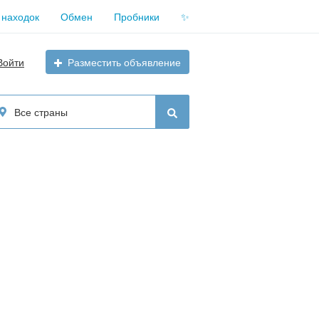
 находок
Обмен
Пробники
✨
Войти
Разместить объявление
Все страны