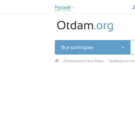
Русский
Д
English
Русский
Українська
Все категории
/
Объявления в Нью-Йорке
/
Пробники по поч