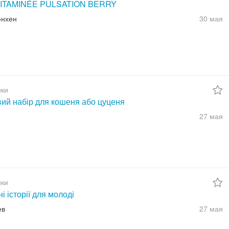
ITAMINÉE PULSATION BERRY
юнхен
30 мая
ки
вий набір для кошеня або цуценя
27 мая
ки
ні історії для молоді
ев
27 мая