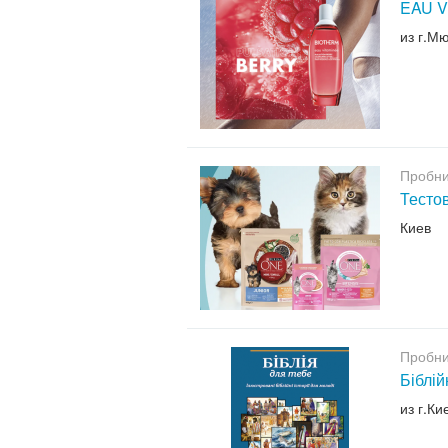
EAU V
из г.М
Пробни
Тесто
Киев
Пробни
Біблій
из г.Ки