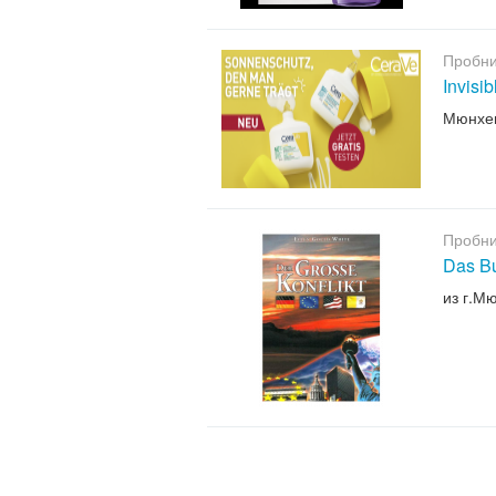
Пробни
Invisi
Мюнхе
Пробни
Das B
из г.М