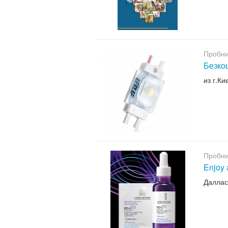
Пробни
Безкош
из г.Ки
Пробни
Enjoy 
Даллас