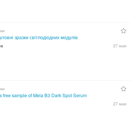
ки
товні зразки світлодіодних модулів
ев
27 мая
ки
a free sample of Mela B3 Dark Spot Serum
27 мая