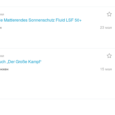
ки
ble Mattierendes Sonnenschutz Fluid LSF 50+
н
23 мая
ки
uch „Der Große Kampf“
юнхен
15 мая