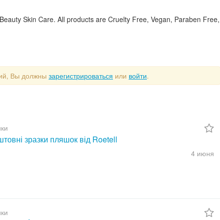
K Beauty Skin Care. All products are Cruelty Free, Vegan, Paraben Free,
рий, Вы должны
зарегистрироваться
или
войти
.
ки
товні зразки пляшок від Roetell
4 июня
ки