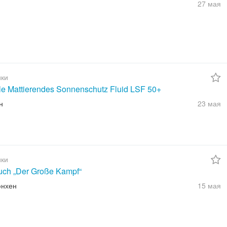
27 мая
ки
ble Mattierendes Sonnenschutz Fluid LSF 50+
н
23 мая
ки
uch „Der Große Kampf“
юнхен
15 мая