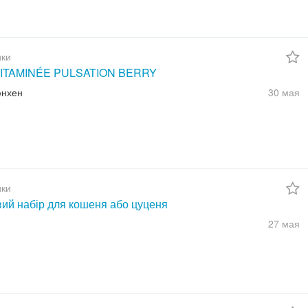
ки
ITAMINÉE PULSATION BERRY
юнхен
30 мая
ки
вий набір для кошеня або цуценя
27 мая