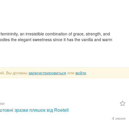
mininity, an irresistible combination of grace, strength, and
bodies the elegant sweetness since it has the vanilla and warm
рий, Вы должны
зарегистрироваться
или
войти
.
ки
товні зразки пляшок від Roetell
4 июня