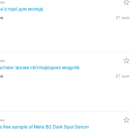
ки
ні історії для молоді
ев
27 мая
ки
товні зразки світлодіодних модулів
ев
27 мая
ки
a free sample of Mela B3 Dark Spot Serum