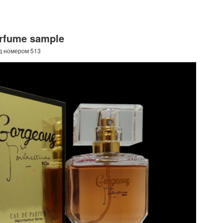
rfume sample
д номером 513