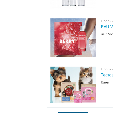
Пробни
EAU V
из г.М
Пробни
Тесто
Киев