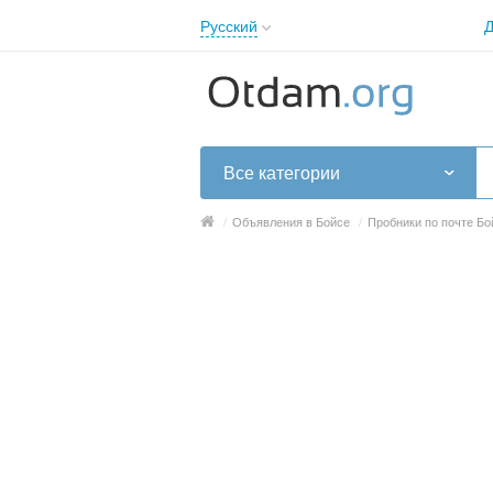
Русский
Д
English
Русский
Українська
Все категории
/
Объявления в Бойсе
/
Пробники по почте Бо