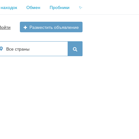
 находок
Обмен
Пробники
✨
Войти
Разместить объявление
Все страны