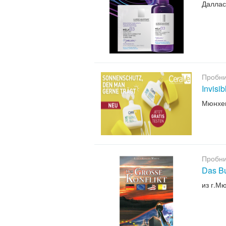
Даллас
Пробни
Invisi
Мюнхе
Пробни
Das B
из г.М