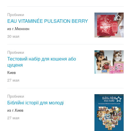
Пробники
EAU VITAMINÉE PULSATION BERRY
из г.Мюнхен
30 мая
Пробники
Тестовий набір для кошеня або
цуценя
Киев
27 мая
Пробники
Біблійні історії для молоді
из г.Киев
27 мая