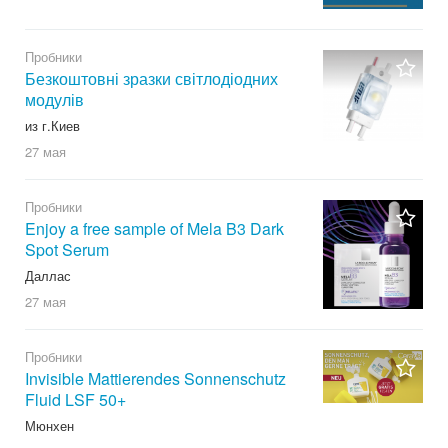
Пробники
Безкоштовні зразки світлодіодних
модулів
из г.Киев
27 мая
Пробники
Enjoy a free sample of Mela B3 Dark
Spot Serum
Даллас
27 мая
Пробники
Invisible Mattierendes Sonnenschutz
Fluid LSF 50+
Мюнхен