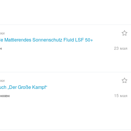
ки
ble Mattierendes Sonnenschutz Fluid LSF 50+
н
23 мая
ки
uch „Der Große Kampf“
юнхен
15 мая