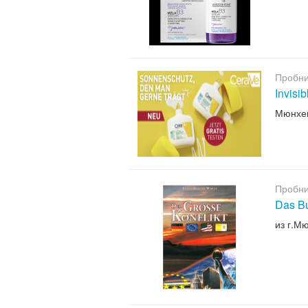
Пробни
Invisi
Мюнхе
Пробни
Das B
из г.М