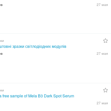
ев
27 мая
ки
товні зразки світлодіодних модулів
ев
27 мая
ки
a free sample of Mela B3 Dark Spot Serum
27 мая