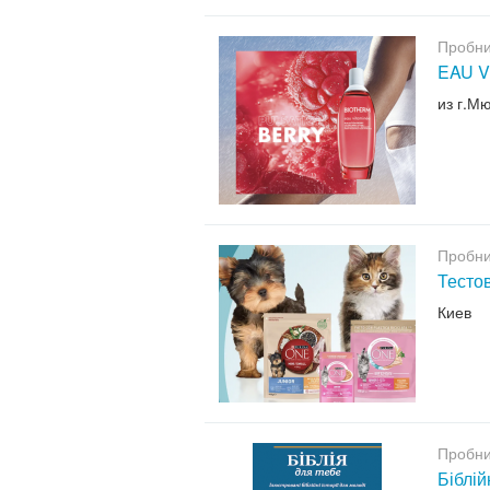
Пробни
EAU V
из г.М
Пробни
Тесто
Киев
Пробни
Біблій