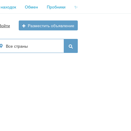
 находок
Обмен
Пробники
✨
Войти
Разместить объявление
Все страны