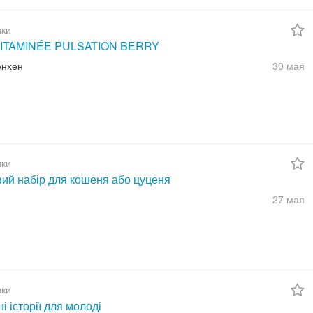
ки
ITAMINÉE PULSATION BERRY
юнхен
30 мая
ки
вий набір для кошеня або цуценя
27 мая
ки
ні історії для молоді