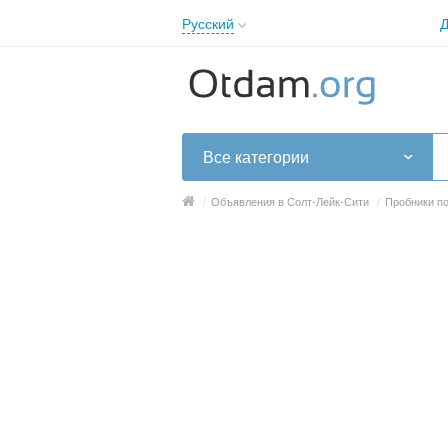
Русский
Д
English
Русский
Українська
Все категории
/
Объявления в Солт-Лейк-Сити
/
Пробники по