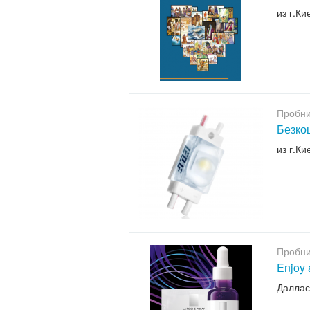
из г.Ки
Пробни
Безкош
из г.Ки
Пробни
Enjoy 
Даллас