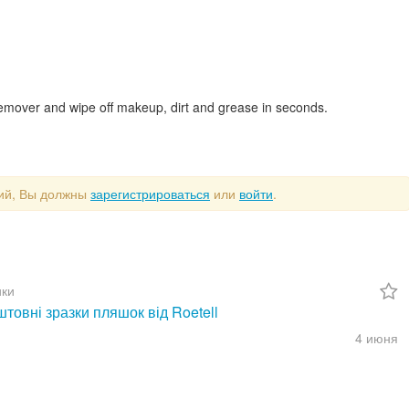
emover and wipe off makeup, dirt and grease in seconds.
рий, Вы должны
зарегистрироваться
или
войти
.
ки
товні зразки пляшок від Roetell
4 июня