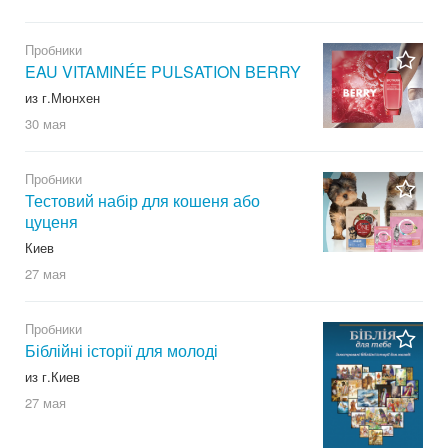
Пробники
EAU VITAMINÉE PULSATION BERRY
из г.Мюнхен
30 мая
Пробники
Тестовий набір для кошеня або
цуценя
Киев
27 мая
Пробники
Біблійні історії для молоді
из г.Киев
27 мая