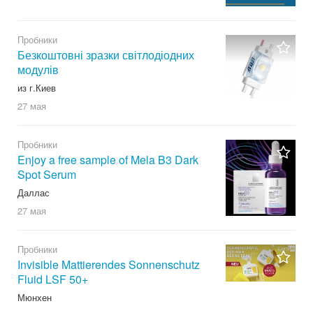
Пробники
Безкоштовні зразки світлодіодних
модулів
из г.Киев
27 мая
Пробники
Enjoy a free sample of Mela B3 Dark
Spot Serum
Даллас
27 мая
Пробники
Invisible Mattierendes Sonnenschutz
Fluid LSF 50+
Мюнхен