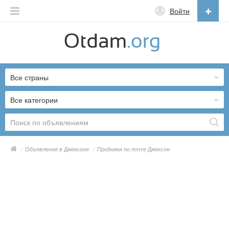
Войти
Русский
English
Все страны
Русский
Українська
Все категории
/
Объявления в Джексоне
/
Пробники по почте Джексон