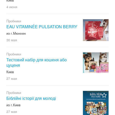
Киев
4 июня
Пробники
EAU VITAMINÉE PULSATION BERRY
из г.Мюнхен
30 мая
Пробники
Тестовий набір для кошеня або
цуценя
Киев
27 мая
Пробники
Біблійні історії для молоді
из г.Киев
27 мая