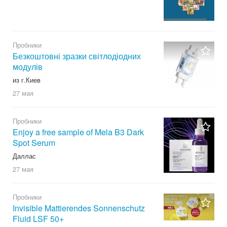
Пробники
Безкоштовні зразки світлодіодних
модулів
из г.Киев
27 мая
Пробники
Enjoy a free sample of Mela B3 Dark
Spot Serum
Даллас
27 мая
Пробники
Invisible Mattierendes Sonnenschutz
Fluid LSF 50+