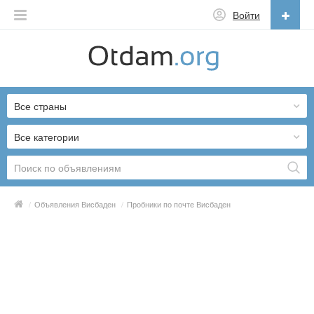
Войти
Русский
English
Все страны
Русский
Українська
Все категории
/
Объявления Висбаден
/
Пробники по почте Висбаден