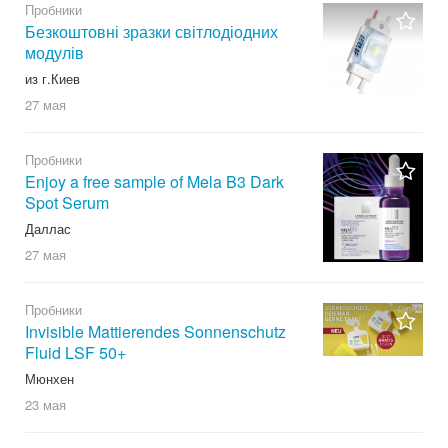
Пробники
Безкоштовні зразки світлодіодних
модулів
из г.Киев
27 мая
Пробники
Enjoy a free sample of Mela B3 Dark
Spot Serum
Даллас
27 мая
Пробники
Invisible Mattierendes Sonnenschutz
Fluid LSF 50+
Мюнхен
23 мая