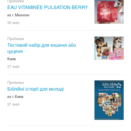
Пробники
EAU VITAMINÉE PULSATION BERRY
из г.Мюнхен
30 мая
Пробники
Тестовий набір для кошеня або
цуценя
Киев
27 мая
Пробники
Біблійні історії для молоді
из г.Киев
27 мая