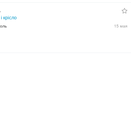
ь
і крісло
оль
15 мая