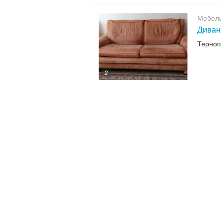
Мебел
Диван 
Терноп
2