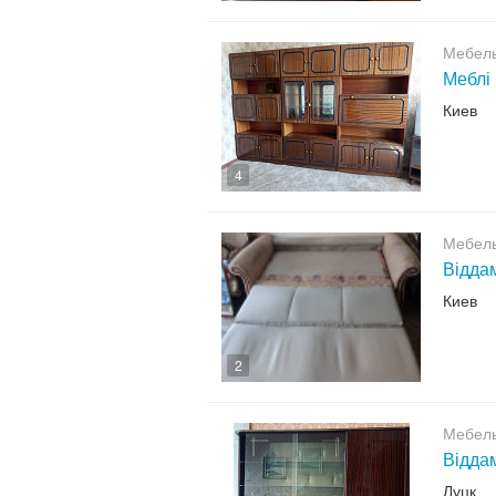
Мебел
Меблі
Киев
4
Мебел
Відда
Киев
2
Мебел
Відда
Луцк