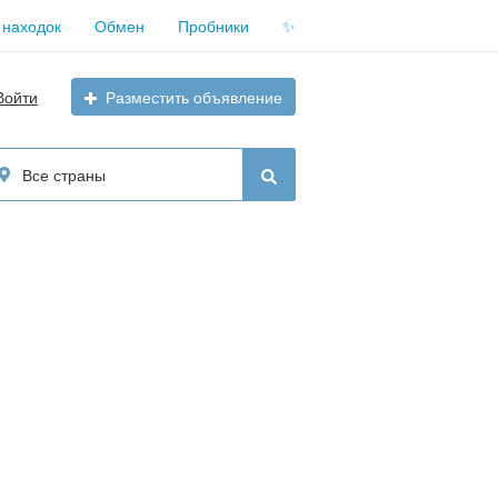
 находок
Обмен
Пробники
✨
Войти
Разместить объявление
Все страны