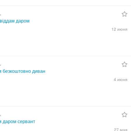
ь
 віддам даром
12 июня
ь
м безкоштовно диван
4 июня
ь
м даром сервант
27 мая