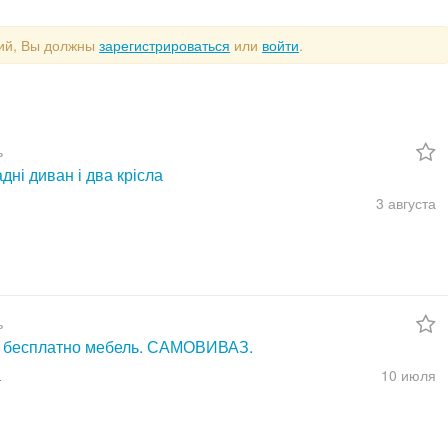
рий, Вы должны
зарегистрироваться
или
войти
.
ь
дні диван і два крісла
3 августа
ь
 бесплатно мебель. САМОВИВАЗ.
а
10 июля