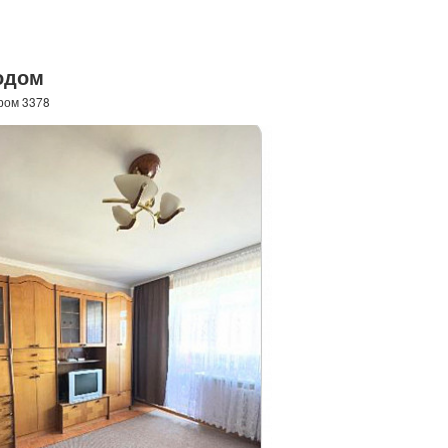
модом
ром 3378