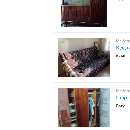
Мебел
Відда
Киев
3
Мебел
Стара
Баку
7