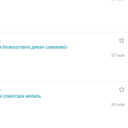
ь
м безкоштовно диван самовивіз
27 мая
ь
я советская мебель
24 мая