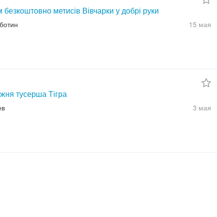
 безкоштовно метисів Вівчарки у добрі руки
юботин
15 мая
жня тусерша Тігра
ев
3 мая