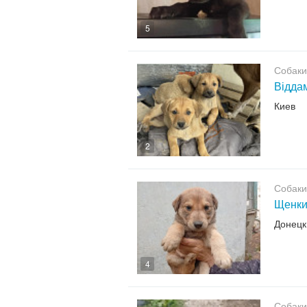
5
Собаки
Віддам
Киев
2
Собаки
Щенки
Донецк
4
Собаки