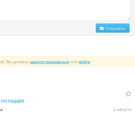
Отправить
рий, Вы должны
зарегистрироваться
или
войти
.
 господаря
ца
2 августа