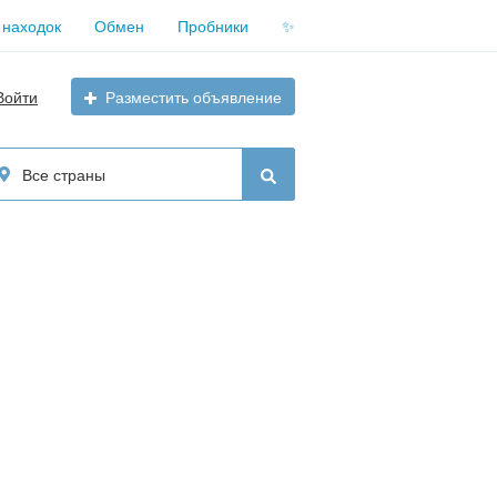
 находок
Обмен
Пробники
✨
Войти
Разместить объявление
Все страны