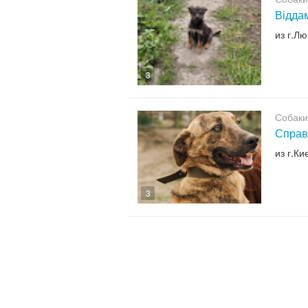
Віддам
из г.Л
3
Собаки
Справ
из г.Ки
3