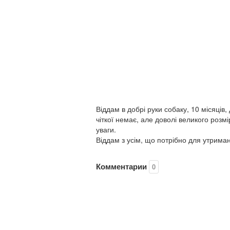
Віддам в добрі руки собаку, 10 місяців
чіткої немає, але доволі великого розм
уваги.
Віддам з усім, що потрібно для утрим
Комментарии
0