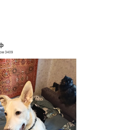
ьф
ром 3409