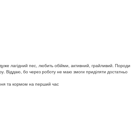
, дуже лагідний пес, любить обійми, активний, грайливий. Породи
іру. Віддаю, бо через роботу не маю змоги приділяти достатньо
ання та кормом на перший час