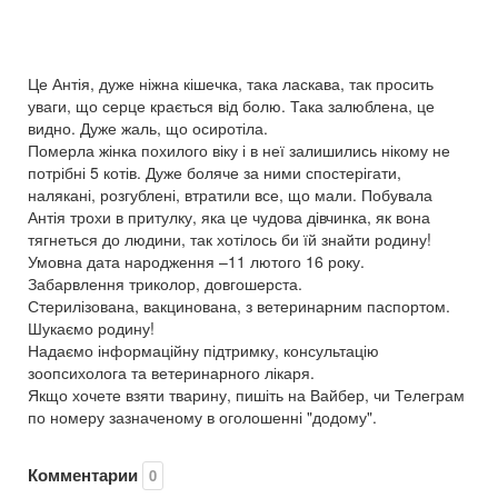
Це Антія, дуже ніжна кішечка, така ласкава, так просить
уваги, що серце крається від болю. Така залюблена, це
видно. Дуже жаль, що осиротіла.
Померла жінка похилого віку і в неї залишились нікому не
потрібні 5 котів. Дуже боляче за ними спостерігати,
налякані, розгублені, втратили все, що мали. Побувала
Антія трохи в притулку, яка це чудова дівчинка, як вона
тягнеться до людини, так хотілось би їй знайти родину!
Умовна дата народження –11 лютого 16 року.
Забарвлення триколор, довгошерста.
Стерилізована, вакцинована, з ветеринарним паспортом.
Шукаємо родину!
Надаємо інформаційну підтримку, консультацію
зоопсихолога та ветеринарного лікаря.
Якщо хочете взяти тварину, пишіть на Вайбер, чи Телеграм
по номеру зазначеному в оголошенні "додому".
Комментарии
0