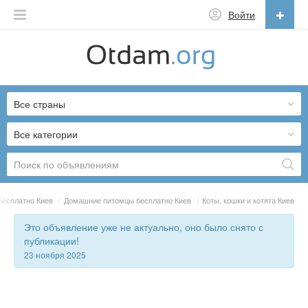
Войти
Русский
English
Все страны
Русский
Українська
Все категории
Бесплатно Киев
/
Домашние питомцы бесплатно Киев
/
Коты, кошки и котята Киев
Это объявление уже не актуально, оно было снято с
публикации!
23 ноября 2025