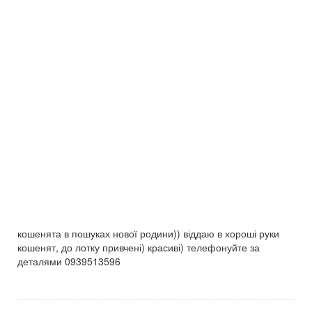
кошенята в пошуках нової родини)) віддаю в хороші руки
кошенят, до лотку привчені) красиві) телефонуйте за
деталями 0939513596