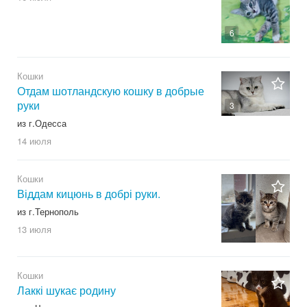
6
Кошки
Отдам шотландскую кошку в добрые
руки
3
из г.Одесса
14 июля
Кошки
Віддам кицюнь в добрі руки.
из г.Тернополь
13 июля
Кошки
Лаккі шукає родину