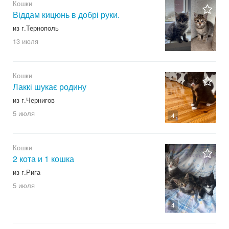
Кошки
Віддам кицюнь в добрі руки.
из г.Тернополь
13 июля
Кошки
Лаккі шукає родину
из г.Чернигов
5 июля
4
Кошки
2 кота и 1 кошка
из г.Рига
5 июля
4