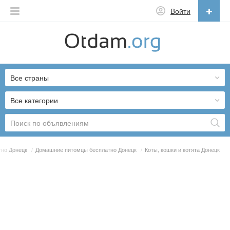
Войти
Русский
English
Все страны
Русский
Українська
Все категории
тно Донецк
/
Домашние питомцы бесплатно Донецк
/
Коты, кошки и котята Донецк