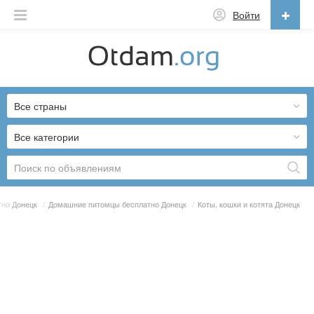
Войти
Русский
English
Все страны
Русский
Українська
Все категории
тно Донецк
/
Домашние питомцы бесплатно Донецк
/
Коты, кошки и котята Донецк