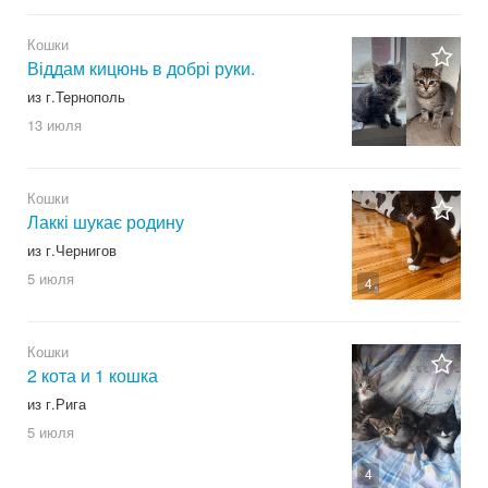
Кошки
Віддам кицюнь в добрі руки.
из г.Тернополь
13 июля
Кошки
Лаккі шукає родину
из г.Чернигов
5 июля
4
Кошки
2 кота и 1 кошка
из г.Рига
5 июля
4