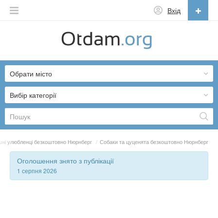
Вхід
Українська
English
Обрати місто
Русский
Українська
Вибір категорії
ні улюбленці безкоштовно Нюрнберг
/
Собаки та цуценята безкоштовно Нюрнберг
Оголошення знято з публікації
1 серпня 2026