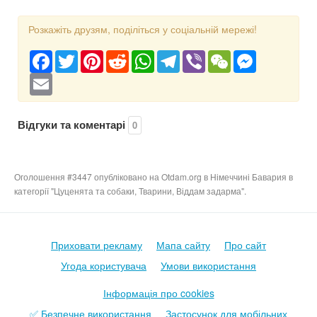
Розкажіть друзям, поділіться у соціальній мережі!
Facebook
Twitter
Pinterest
Reddit
WhatsApp
Telegram
Viber
WeChat
Messenger
Email
Відгуки та коментарі
0
Оголошення #3447 опубліковано на Otdam.org в Німеччині Бавария в
категорії "Цуценята та собаки, Тварини, Віддам задарма".
Приховати рекламу
Мапа сайту
Про сайт
Угода користувача
Умови використання
Інформація про cookies
✅ Безпечне використання
Застосунок для мобільних