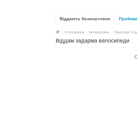
Віддають безкоштовно
Приймаю
/
Оголошення
/
Безкоштовно
/
Транспорт в д
Віддам задарма велосипеди
О