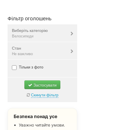
Фільтр оголошень
Виберіть категорію
Велосипеди
Стан
Автомобілі
Не важливо
Мотоцикли
Велосипеди
Нове
Тільки з фото
Запчастини
Б/в
Автоаксесуари, автоінструмент
Не важливо
Застосувати
Всі
Скинути фільтр
Безпека понад усе
Уважно читайте умови.