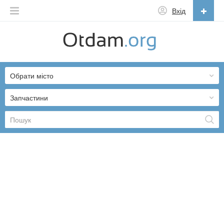
Вхід
Українська
English
Обрати місто
Русский
Українська
Запчастини