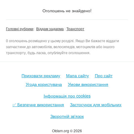
Стан
Не важливо
Оголошень не знайдено!
Нове
Тільки з фото
Головні рубрики
Віддам задарма
Транспорт
Б/в
Не важливо
0 оголошень розміщено у цьому розділі. Якщо Ви бажаєте віддати
Скинути фільтр
Застосувати
запчастини до автомобілів, велосипедів, мотоциклів або іншого
транспорту, будь ласка, опублікуйте оголошення.
Приховати рекламу
Мапа сайту
Про сайт
Угода користувача
Умови використання
Інформація про cookies
✅ Безпечне використання
Застосунок для мобільних
Зворотній зв'язок
Otdam.org © 2026