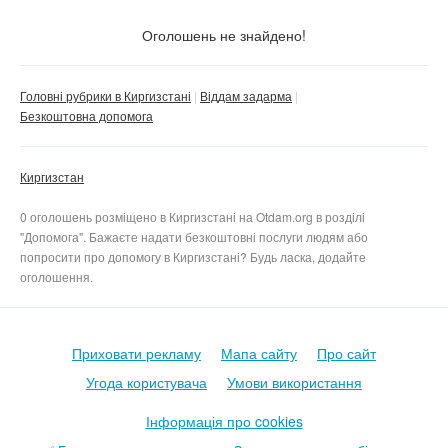
Тільки з фото
Оголошень не знайдено!
Скинути фільтр
Застосувати
Головні рубрики в Киргизстані
Віддам задарма
Безкоштовна допомога
Киргизстан
0 оголошень розміщено в Киргизстані на Otdam.org в розділі
"Допомога". Бажаєте надати безкоштовні послуги людям або
попросити про допомогу в Киргизстані? Будь ласка, додайте
оголошення.
Приховати рекламу
Мапа сайту
Про сайт
Угода користувача
Умови використання
Інформація про cookies