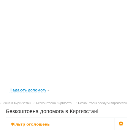
Надають допомогу
шення в Киргизстані
/
Безкоштовно Киргизстан
/
Безкоштовні послуги Киргизстан
Безкоштовна допомога в Киргизстані
Фільтр оголошень