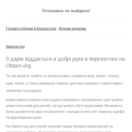
Тільки з фото
Оголошень не знайдено!
Скинути фільтр
Застосувати
Головні рубрики в Киргизстані
Віддам задарма
Киргизстан
0 дарів віддається в добрі руки в Киргизстані на
Otdam.org
Тут ви можете знайти та безкоштовно отримати речі, меблі, техніку,
одяг, книги, а також домашніх тварин, для яких шукають турботливих і
люблячих господарів.
Користувачі в Киргизстані щодня публікують оголошення, щоб знайти
нових власників для речей, які ще можуть бути корисними. Ви можете
легко розмістити своє оголошення і передати речі або тварину в добрі
та відповідальні руки.
На Otdam.org доступний зручний пошук безкоштовних речей по
категоріях і містах. Додавайте оголошення, переглядайте нові