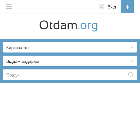
Вхід
Українська
English
Киргизстан
Русский
Українська
Віддам задарма