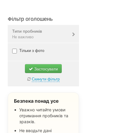
Фільтр оголошень
Типи пробників
Не важливо
Косметика та засоби
Тільки з фото
особистого догляду
Зразки товарів для дітей
Застосувати
Безкоштовні товари для дому
Скинути фільтр
Одяг, взуття та аксесуари
Пробники товарів для тварин
Безкоштовні зразки їжі та
Безпека понад усе
напоїв
Уважно читайте умови
Книги, журнали та каталоги
отримання пробників та
зразків.
Наліпки та стікери
Не вводьте дані