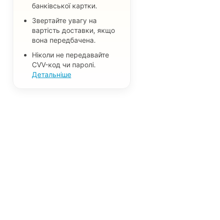
Безкоштовні пробні версії та
банківської картки.
тестові товари
Звертайте увагу на
Інші безкоштовні пропозиції
вартість доставки, якщо
Не важливо
вона передбачена.
Ніколи не передавайте
CVV-код чи паролі.
Детальніше