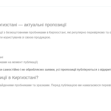
гизстані — актуальні пропозиції
ції з безкоштовними пробниками в Киргизстані, які регулярно перевіряємо та о
и користувачів зі своєю продукцією.
ані
рками на момент публікації)
и самостійно і не обробляємо заявки, усі пропозиції публікуються з відк
иції в Киргизстані?
найденими пробниками та зразками. Перед публікацією ми намагаємося переві