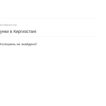
зки Киргизстан
унки в Киргизстані
голошень не знайдено!