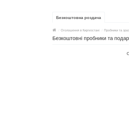
Безкоштовна роздача
/
Оголошення в Киргизстані
/
Пробники та зра
Безкоштовні пробники та подар
О