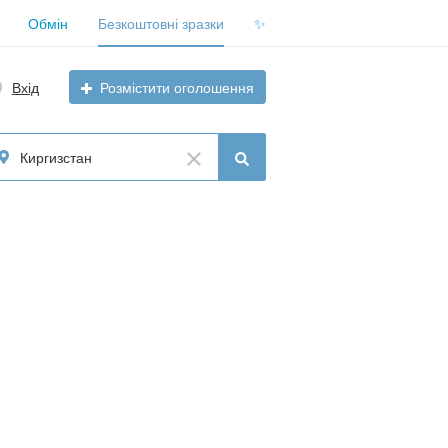
Обмін
Безкоштовні зразки
✨
Вхід
Розмістити оголошення
Киргизстан