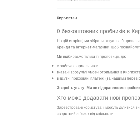
Киргизстан
0 безкоштовних пробників в Кир
На цій сторінці ми зібрали актуальні0 пропози
бренди та інтернет-магазини, щоб познайомит
Ми відбираємо тільки ті пропозиції, де:
є робоча форма заявки
вказані зрозумілі умови отримання в Киргизст
відсутні приховані платежі (за нашими переві
Зверніть увагу! Ми не відправляємо пробник
Хто може додавати нові пропоз
Зареєстровані користувачі можуть ділитися з
зворотний зв’язок від спільноти.