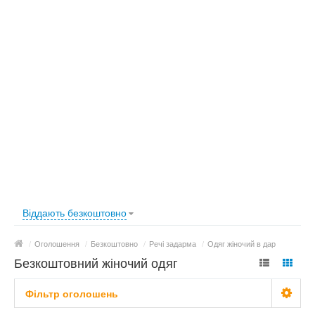
Віддають безкоштовно
/
Оголошення
/
Безкоштовно
/
Речі задарма
/
Одяг жіночий в дар
Безкоштовний жіночий одяг
Фільтр оголошень