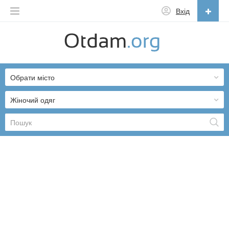
Вхід
Українська
English
Обрати місто
Русский
Українська
Жіночий одяг