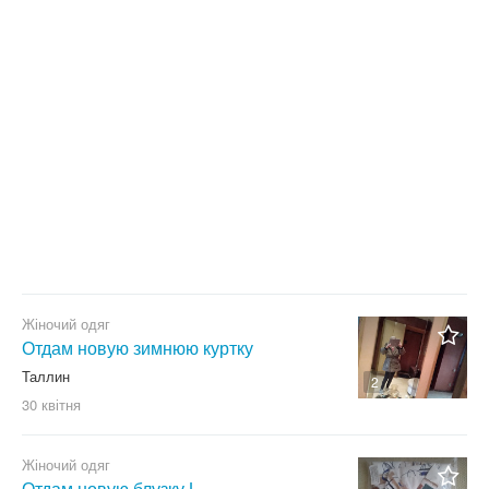
Стан
Не важливо
Нове
Тільки з фото
Б/в
Не важливо
Скинути фільтр
Застосувати
Жіночий одяг
Отдам новую зимнюю куртку
Таллин
2
30 квітня
Жіночий одяг
Отдам новую блузку L