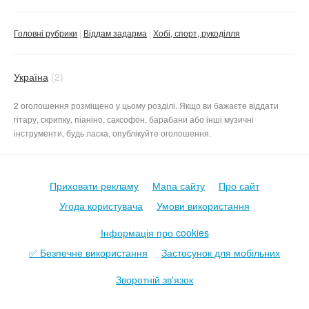
Головні рубрики
Віддам задарма
Хобі, спорт, рукоділля
Україна
(2)
2 оголошення розміщено у цьому розділі. Якщо ви бажаєте віддати
гітару, скрипку, піаніно, саксофон, барабани або інші музичні
інструменти, будь ласка, опублікуйте оголошення.
Приховати рекламу
Мапа сайту
Про сайт
Угода користувача
Умови використання
Інформація про cookies
✅ Безпечне використання
Застосунок для мобільних
Зворотній зв'язок