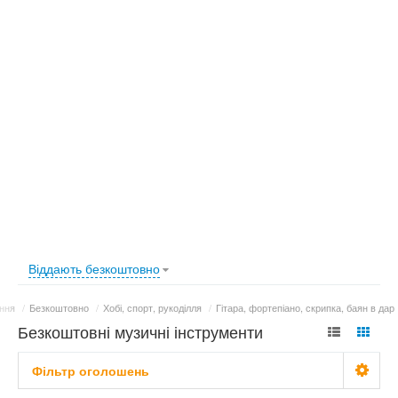
Віддають безкоштовно
ння
/
Безкоштовно
/
Хобі, спорт, рукоділля
/
Гітара, фортепіано, скрипка, баян в дар
Безкоштовні музичні інструменти
Фільтр оголошень