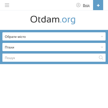
Вхід
Українська
English
Обрати місто
Русский
Українська
Птахи