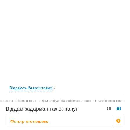
Віддають безкоштовно
олошення
/
Безкоштовно
/
Домашні улюбленці безкоштовно
/
Птахи безкоштовно
Віддам задарма птахів, папуг
Фільтр оголошень