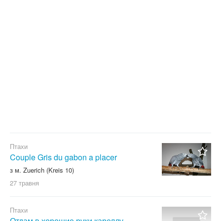
Тільки з фото
Скинути фільтр
Застосувати
Птахи
Couple Gris du gabon a placer
з м. Zuerich (Kreis 10)
27 травня
Птахи
Отдам в хорошие руки кареллу