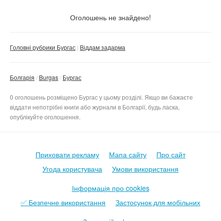
Стан
Не важливо
Оголошень не знайдено!
Нове
Тільки з фото
Головні рубрики Бургас
Віддам задарма
Б/в
Не важливо
Скинути фільтр
Застосувати
Болгарія
Burgas
Бургас
0 оголошень розміщено Бургас у цьому розділі. Якщо ви бажаєте
віддати непотрібні книги або журнали в Болгарії, будь ласка,
опублікуйте оголошення.
Приховати рекламу
Мапа сайту
Про сайт
Угода користувача
Умови використання
Інформація про cookies
✅ Безпечне використання
Застосунок для мобільних