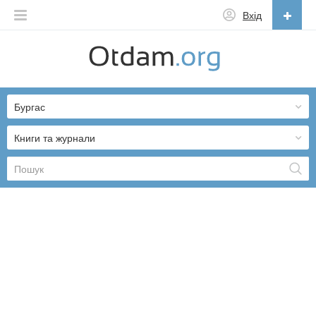
Вхід
Українська
English
Бургас
Русский
Українська
Книги та журнали